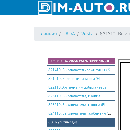
812210. Модуль подрулевых переключателей (FL)
82. Принадлежности панели приборов
820110. Комбинация приборов
Главная
LADA
Vesta
821310. Вык
820210. Комбинация приборов (FL)
821110. Выключатель зажигания (c цилиндром замка крышки багажника)
821210. Выключатель зажигания (без цилиндра замка крышки багажника)
821310. Выключатель зажигания (c цилиндром замка крышки багажника,EURO)
821410. Выключатель зажигания (без цилиндра замка крышки багажника,EURO)
821510. Ключ с цилиндром (FL)
822110. Антенна иммобилайзера
823110. Выключатели, кнопки
823210. Выключатели, кнопки (FL)
824110. Выключатель газ/бензин (CNG)
83. Мультимедиа