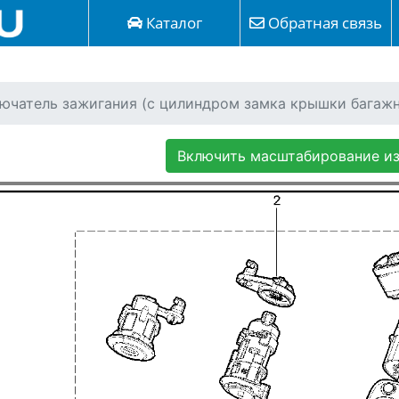
Каталог
Обратная связь
лючатель зажигания (c цилиндром замка крышки багаж
Включить масштабирование и