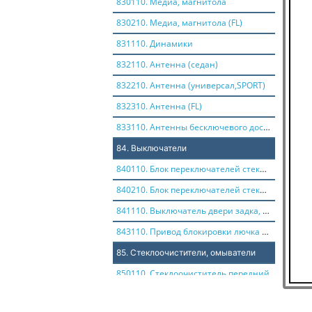
830110. Медиа, магнитола
830210. Медиа, магнитола (FL)
831110. Динамики
832110. Антенна (седан)
832210. Антенна (универсал,SPORT)
832310. Антенна (FL)
833110. Антенны бесключевого доступа (FL)
84. Выключатели
840110. Блок переключателей стеклоподъемника
840210. Блок переключателей стеклоподъемника (FL)
841110. Выключатель двери задка, розетка 12В
843110. Привод блокировки лючка бензобака
85. Стеклоочистители, омыватели
850110. Стеклоочиститель передний
851110. Стеклоочиститель задний