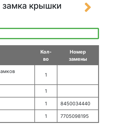
м замка крышки
Кол-
Номер
во
замены
замков
1
1
1
8450034440
1
7705098195