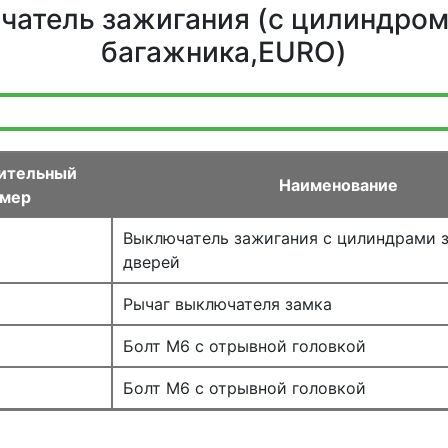
чатель зажигания (c цилиндро
багажника,EURO)
ительный
Наименование
омер
Выключатель зажигания с цилиндрами 
дверей
Рычаг выключателя замка
Болт М6 с отрывной головкой
Болт М6 с отрывной головкой