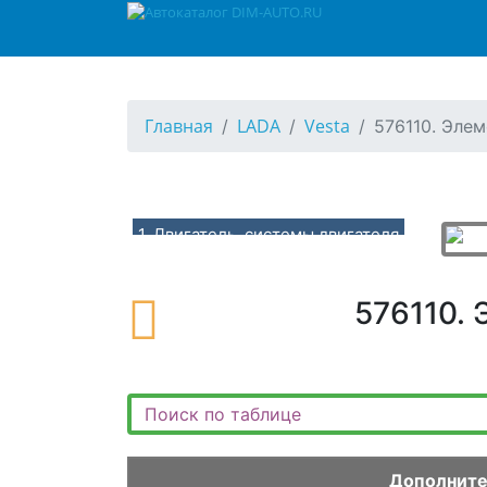
Главная
LADA
Vesta
576110. Эле
1. Двигатель, системы двигателя
10. Двигатель в сборе, подвеска двигателя
100110. Двигатель в сборе (H4M)
576110.
100210. Двигатель в сборе (P4M)
100310. Двигатель в сборе (P4P)
101110. Опоры, кронштейны подвески двигателя (H4M)
101210. Опоры, кронштейны подвески двигателя (P4M,P4P-BVM5)
101310. Опоры, кронштейны подвески двигателя (P4M,P4P-BVI5,BVR5)
Дополнит