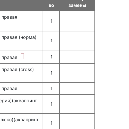
во
замены
 правая
1
 правая (норма)
1
1
 правая
правая (cross)
1
 правая
1
ерия)(аквапринт
1
рлюкс)(аквапринт
1