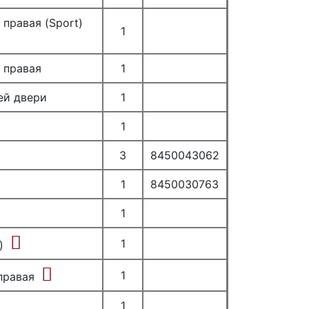
правая (Sport)
1
 правая
1
ей двери
1
1
3
8450043062
1
8450030763
1
1
)
1
правая
1