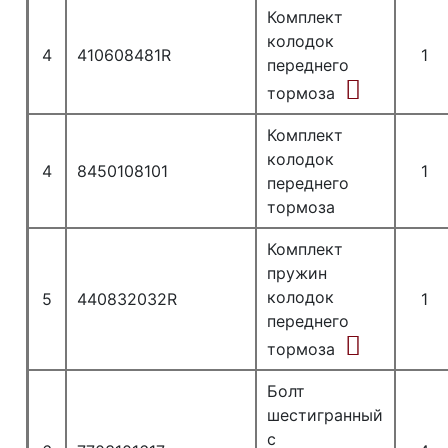
Комплект
колодок
4
410608481R
1
переднего
тормоза
Комплект
колодок
4
8450108101
1
переднего
тормоза
Комплект
пружин
колодок
5
440832032R
1
переднего
тормоза
Болт
шестигранный
с