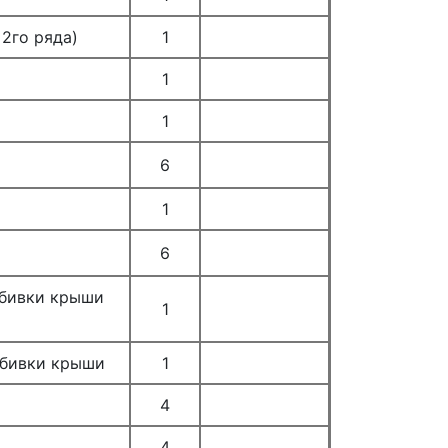
2го ряда)
1
1
1
6
1
6
бивки крыши
1
бивки крыши
1
4
4