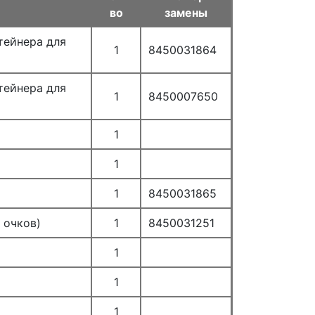
во
замены
тейнера для
1
8450031864
тейнера для
1
8450007650
1
1
1
8450031865
 очков)
1
8450031251
1
1
1