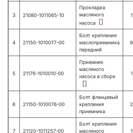
Прокладка
масляного
3
21080-1011065-10
1
насоса
Болт крепления
4
21150-1010077-00
маслоприемника
передний
Приемник
масляного
5
21176-1010010-00
1
насоса в сборе
Болт фланцевый
6
21150-1010076-00
крепления
приемника
Болт крепления
7
21120-1011257-00
масляного
1