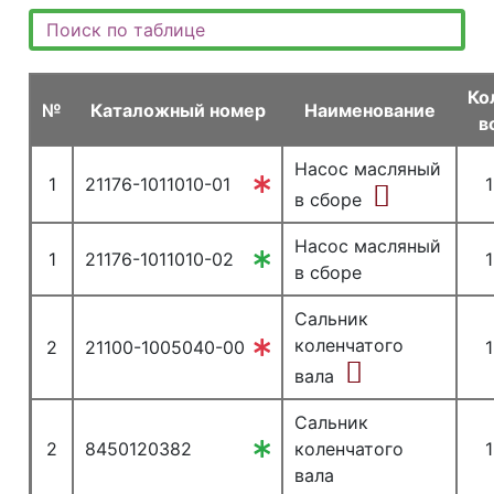
Ко
№
Каталожный номер
Наименование
в
Насос масляный
1
21176-1011010-01
1
в сборе
Насос масляный
1
21176-1011010-02
1
в сборе
Сальник
коленчатого
2
21100-1005040-00
1
вала
Сальник
2
8450120382
коленчатого
1
вала