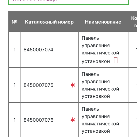
К
№
Каталожный номер
Наименование
Панель
управления
1
8450007074
климатической
установкой
Панель
управления
1
8450007075
климатической
установкой
Панель
управления
1
8450007076
климатической
установкой