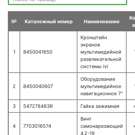
К
№
Каталожный номер
Наименование
Кронштейн
экранов
1
8450041650
мультимедийной
развлекательной
системы ivi
Оборудование
2
8450040607
мультимедийное
навигационное 7"
3
547278483R
Гайка зажимная
Винт
4
7703016574
самонарезающий
4,2-19