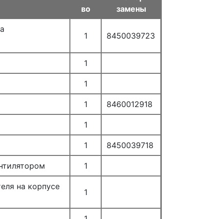
во
замены
а
1
8450039723
1
1
1
8460012918
1
1
8450039718
ентилятором
1
еля на корпусе
1
1