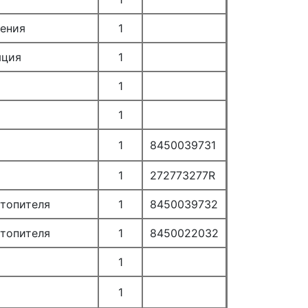
ения
1
яция
1
1
1
1
8450039731
1
272773277R
топителя
1
8450039732
топителя
1
8450022032
1
1