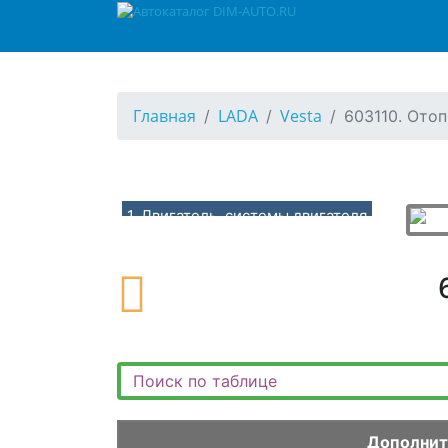
Главная
LADA
Vesta
603110. Отоп
1. Двигатель, системы двигателя
10. Двигатель в сборе, подвеска двигателя
100110. Двигатель в сборе (H4M)
100210. Двигатель в сборе (P4M)
100310. Двигатель в сборе (P4P)
101110. Опоры, кронштейны подвески двигателя (H4M)
101210. Опоры, кронштейны подвески двигателя (P4M,P4P-BVM5)
101310. Опоры, кронштейны подвески двигателя (P4M,P4P-BVI5,BVR5)
Дополнит