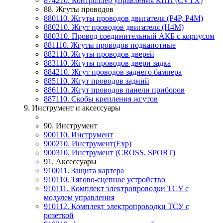
874210. Контроллер управления КПП (CVTX)
88. Жгуты проводов
880110. Жгуты проводов двигателя (P4P, P4M)
880210. Жгут проводов двигателя (H4M)
880310. Провод соединительный АКБ с корпусом
881110. Жгуты проводов подкапотные
882110. Жгуты проводов дверей
883110. Жгуты проводов двери задка
884210. Жгут проводов заднего бампера
885110. Жгут проводов задний
886110. Жгут проводов панели приборов
887110. Скобы крепления жгутов
9. Инструмент и аксессуары
90. Инструмент
900110. Инструмент
900210. Инструмент(Exp)
900310. Инструмент (CROSS, SPORT)
91. Аксессуары
910011. Защита картера
910110. Тягово-сцепное устройство
910111. Комплект электропроводки ТСУ с
модулем управления
910112. Комплект электропроводки ТСУ с
розеткой