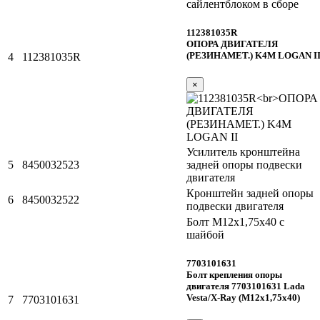
сайлентблоком в сборе
112381035R
ОПОРА ДВИГАТЕЛЯ
(РЕЗИНАМЕТ.) K4M LOGAN I
4
112381035R
×
Усилитель кронштейна
5
8450032523
задней опоры подвески
двигателя
Кронштейн задней опоры
6
8450032522
подвески двигателя
Болт М12х1,75х40 с
шайбой
7703101631
Болт крепления опоры
двигателя 7703101631 Lada
Vesta/X-Ray (М12х1,75х40)
7
7703101631