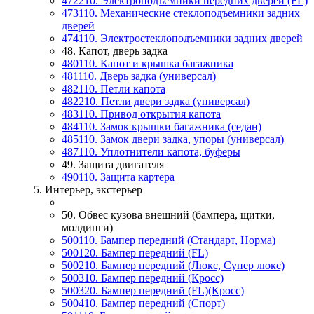
472210. Электроподъемники передних дверей (FL)
473110. Механические стеклоподъемники задних
дверей
474110. Электростеклоподъемники задних дверей
48. Капот, дверь задка
480110. Капот и крышка багажника
481110. Дверь задка (универсал)
482110. Петли капота
482210. Петли двери задка (универсал)
483110. Привод открытия капота
484110. Замок крышки багажника (седан)
485110. Замок двери задка, упоры (универсал)
487110. Уплотнители капота, буферы
49. Защита двигателя
490110. Защита картера
5. Интерьер, экстерьер
50. Обвес кузова внешний (бампера, щитки,
молдинги)
500110. Бампер передний (Стандарт, Норма)
500120. Бампер передний (FL)
500210. Бампер передний (Люкс, Супер люкс)
500310. Бампер передний (Кросс)
500320. Бампер передний (FL)(Кросс)
500410. Бампер передний (Спорт)