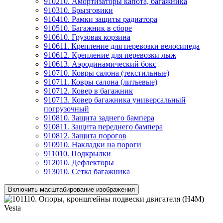
910210. Амортизаторы капота, багажника
910310. Брызговики
910410. Рамки защиты радиатора
910510. Багажник в сборе
910610. Грузовая корзина
910611. Крепление для перевозки велосипеда
910612. Крепление для перевозки лыж
910613. Аэродинамический бокс
910710. Ковры салона (текстильные)
910711. Ковры салона (литьевые)
910712. Ковер в багажник
910713. Ковер багажника универсальный
погрузочный
910810. Защита заднего бампера
910811. Защита переднего бампера
910812. Защита порогов
910910. Накладки на пороги
911010. Подкрылки
912010. Дефлекторы
913010. Сетка багажника
Включить масштабирование изображения