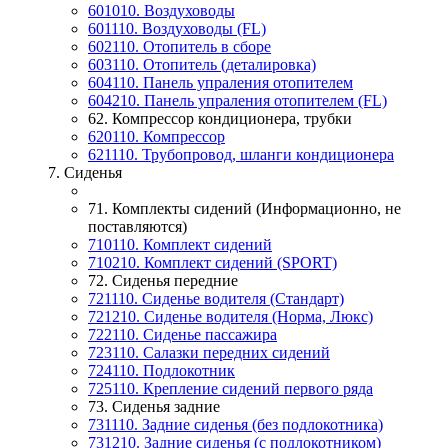
601010. Воздуховоды
601110. Воздуховоды (FL)
602110. Отопитель в сборе
603110. Отопитель (деталировка)
604110. Панель упраления отопителем
604210. Панель упраления отопителем (FL)
62. Компрессор кондиционера, трубки
620110. Компрессор
621110. Трубопровод, шланги кондиционера
7. Сиденья
71. Комплекты сидений (Информационно, не
поставляются)
710110. Комплект сидений
710210. Комплект сидений (SPORT)
72. Сиденья передние
721110. Сиденье водителя (Стандарт)
721210. Сиденье водителя (Норма, Люкс)
722110. Сиденье пассажира
723110. Салазки передних сидений
724110. Подлокотник
725110. Крепление сидений первого ряда
73. Сиденья задние
731110. Задние сиденья (без подлокотника)
731210. Задние сиденья (с подлокотником)