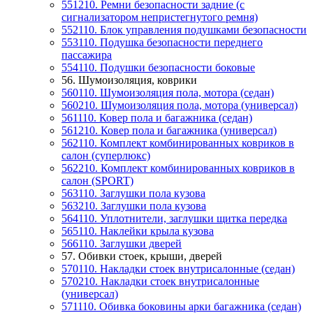
551210. Ремни безопасности задние (с
сигнализатором непристегнутого ремня)
552110. Блок управления подушками безопасности
553110. Подушка безопасности переднего
пассажира
554110. Подушки безопасности боковые
56. Шумоизоляция, коврики
560110. Шумоизоляция пола, мотора (седан)
560210. Шумоизоляция пола, мотора (универсал)
561110. Ковер пола и багажника (седан)
561210. Ковер пола и багажника (универсал)
562110. Комплект комбинированных ковриков в
салон (суперлюкс)
562210. Комплект комбинированных ковриков в
салон (SPORT)
563110. Заглушки пола кузова
563210. Заглушки пола кузова
564110. Уплотнители, заглушки щитка передка
565110. Наклейки крыла кузова
566110. Заглушки дверей
57. Обивки стоек, крыши, дверей
570110. Накладки стоек внутрисалонные (седан)
570210. Накладки стоек внутрисалонные
(универсал)
571110. Обивка боковины арки багажника (седан)