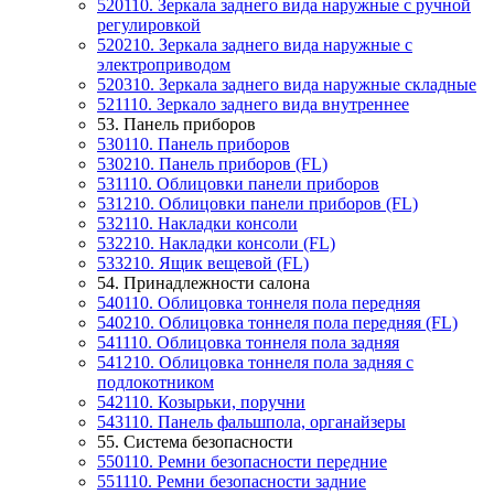
520110. Зеркала заднего вида наружные с ручной
регулировкой
520210. Зеркала заднего вида наружные с
электроприводом
520310. Зеркала заднего вида наружные складные
521110. Зеркало заднего вида внутреннее
53. Панель приборов
530110. Панель приборов
530210. Панель приборов (FL)
531110. Облицовки панели приборов
531210. Облицовки панели приборов (FL)
532110. Накладки консоли
532210. Накладки консоли (FL)
533210. Ящик вещевой (FL)
54. Принадлежности салона
540110. Облицовка тоннеля пола передняя
540210. Облицовка тоннеля пола передняя (FL)
541110. Облицовка тоннеля пола задняя
541210. Облицовка тоннеля пола задняя с
подлокотником
542110. Козырьки, поручни
543110. Панель фальшпола, органайзеры
55. Система безопасности
550110. Ремни безопасности передние
551110. Ремни безопасности задние