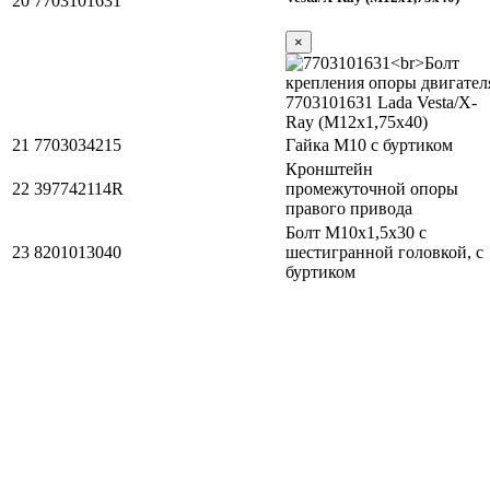
20
7703101631
×
21
7703034215
Гайка М10 с буртиком
Кронштейн
22
397742114R
промежуточной опоры
правого привода
Болт М10х1,5х30 с
23
8201013040
шестигранной головкой, с
буртиком