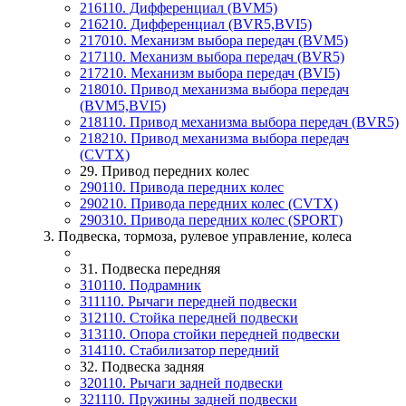
216110. Дифференциал (BVM5)
216210. Дифференциал (BVR5,BVI5)
217010. Механизм выбора передач (BVM5)
217110. Механизм выбора передач (BVR5)
217210. Механизм выбора передач (BVI5)
218010. Привод механизма выбора передач
(BVM5,BVI5)
218110. Привод механизма выбора передач (BVR5)
218210. Привод механизма выбора передач
(CVTX)
29. Привод передних колес
290110. Привода передних колес
290210. Привода передних колес (CVTX)
290310. Привода передних колес (SPORT)
3. Подвеска, тормоза, рулевое управление, колеса
31. Подвеска передняя
310110. Подрамник
311110. Рычаги передней подвески
312110. Стойка передней подвески
313110. Опора стойки передней подвески
314110. Стабилизатор передний
32. Подвеска задняя
320110. Рычаги задней подвески
321110. Пружины задней подвески