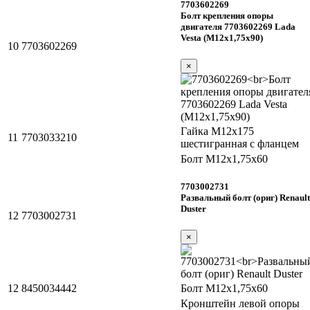
7703602269
Болт крепления опоры
двигателя 7703602269 Lada
Vesta (М12х1,75х90)
10
7703602269
×
Гайка М12х175
11
7703033210
шестигранная с фланцем
Болт М12х1,75х60
7703002731
Развальный болт (ориг) Renault
Duster
12
7703002731
×
12
8450034442
Болт М12х1,75х60
Кронштейн левой опоры