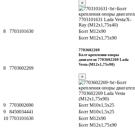
×
8
7703101630
Болт М12х90
Болт М12х1,75х90
7703602269
Болт крепления опоры
двигателя 7703602269 Lada
Vesta (М12х1,75х90)
8
7703602269
×
9
7703002690
Болт М10х1,5х25
9
8450034441
Болт М10х1,5х25
10
7703101630
Болт М12х90
Болт М12х1,75х90