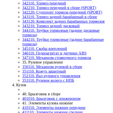
342110. Тормоз передний
342210. Тормоз передний в сборе (SPORT)
342220. Супппорт тормоза передний (SPORT)
343110. Тормоз задний барабанный в сборе
343120. Комплект задних барабанных тормозов
343210. Тормоз задний дисковый
344110. Трубки тормозные (задние дисковые
тормоза)
344210. Трубки тормозные (задние барабанные
тормоза)
345110. Скобы креплений
346110. Гидроагрегат и датчики АВS
347110. Механизм стояночного тормоза
35. Рулевое управление
350110. Механизм рулевой в сборе
351110. Кожух защитный
352110. Вал рулевого управления
353110. Рулевое колесо с НПБ
4. Кузов
40. Брызговик в сборе
401010. Брызговик с лонжероном
41. Элементы кузова нижние
410110. Элементы нижние передние
411110. Элементы нижние средние