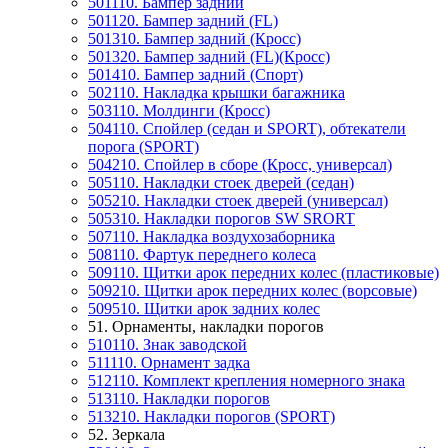
501110. Бампер задний
501120. Бампер задний (FL)
501310. Бампер задний (Кросс)
501320. Бампер задний (FL)(Кросс)
501410. Бампер задний (Спорт)
502110. Накладка крышки багажника
503110. Молдинги (Кросс)
504110. Спойлер (седан и SPORT), обтекатели
порога (SPORT)
504210. Спойлер в сборе (Кросс, универсал)
505110. Накладки стоек дверей (седан)
505210. Накладки стоек дверей (универсал)
505310. Накладки порогов SW SRORT
507110. Накладка воздухозаборника
508110. Фартук переднего колеса
509110. Щитки арок передних колес (пластиковые)
509210. Щитки арок передних колес (ворсовые)
509510. Щитки арок задних колес
51. Орнаменты, накладки порогов
510110. Знак заводской
511110. Орнамент задка
512110. Комплект крепления номерного знака
513110. Накладки порогов
513210. Накладки порогов (SPORT)
52. Зеркала