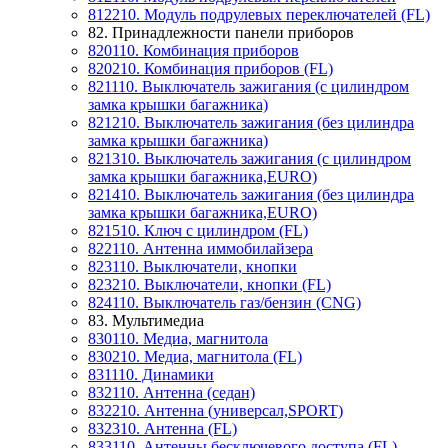
812210. Модуль подрулевых переключателей (FL)
82. Принадлежности панели приборов
820110. Комбинация приборов
820210. Комбинация приборов (FL)
821110. Выключатель зажигания (c цилиндром
замка крышки багажника)
821210. Выключатель зажигания (без цилиндра
замка крышки багажника)
821310. Выключатель зажигания (c цилиндром
замка крышки багажника,EURO)
821410. Выключатель зажигания (без цилиндра
замка крышки багажника,EURO)
821510. Ключ с цилиндром (FL)
822110. Антенна иммобилайзера
823110. Выключатели, кнопки
823210. Выключатели, кнопки (FL)
824110. Выключатель газ/бензин (CNG)
83. Мультимедиа
830110. Медиа, магнитола
830210. Медиа, магнитола (FL)
831110. Динамики
832110. Антенна (седан)
832210. Антенна (универсал,SPORT)
832310. Антенна (FL)
833110. Антенны бесключевого доступа (FL)