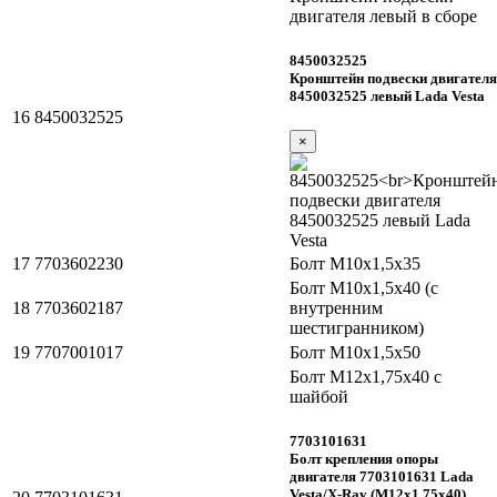
двигателя левый в сборе
8450032525
Кронштейн подвески двигателя
8450032525 левый Lada Vesta
16
8450032525
×
17
7703602230
Болт М10х1,5х35
Болт М10х1,5х40 (с
18
7703602187
внутренним
шестигранником)
19
7707001017
Болт М10х1,5х50
Болт М12х1,75х40 с
шайбой
7703101631
Болт крепления опоры
двигателя 7703101631 Lada
Vesta/X-Ray (М12х1,75х40)