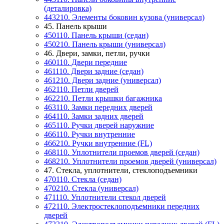
(деталировка)
443210. Элементы боковин кузова (универсал)
45. Панель крыши
450110. Панель крыши (седан)
450210. Панель крыши (универсал)
46. Двери, замки, петли, ручки
460110. Двери передние
461110. Двери задние (седан)
461210. Двери задние (универсал)
462110. Петли дверей
462210. Петли крышки багажника
463110. Замки передних дверей
464110. Замки задних дверей
465110. Ручки дверей наружние
466110. Ручки внутренние
466210. Ручки внутренние (FL)
468110. Уплотнители проемов дверей (седан)
468210. Уплотнители проемов дверей (универсал)
47. Стекла, уплотнители, стеклоподъемники
470110. Стекла (седан)
470210. Стекла (универсал)
471110. Уплотнители стекол дверей
472110. Электростеклоподъемники передних
дверей