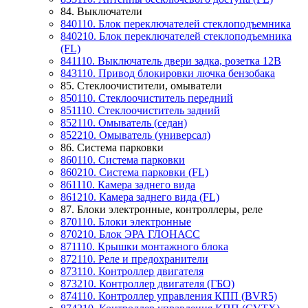
84. Выключатели
840110. Блок переключателей стеклоподъемника
840210. Блок переключателей стеклоподъемника
(FL)
841110. Выключатель двери задка, розетка 12В
843110. Привод блокировки лючка бензобака
85. Стеклоочистители, омыватели
850110. Стеклоочиститель передний
851110. Стеклоочиститель задний
852110. Омыватель (седан)
852210. Омыватель (универсал)
86. Система парковки
860110. Система парковки
860210. Система парковки (FL)
861110. Камера заднего вида
861210. Камера заднего вида (FL)
87. Блоки электронные, контроллеры, реле
870110. Блоки электронные
870210. Блок ЭРА ГЛОНАСС
871110. Крышки монтажного блока
872110. Реле и предохранители
873110. Контроллер двигателя
873210. Контроллер двигателя (ГБО)
874110. Контроллер управления КПП (BVR5)