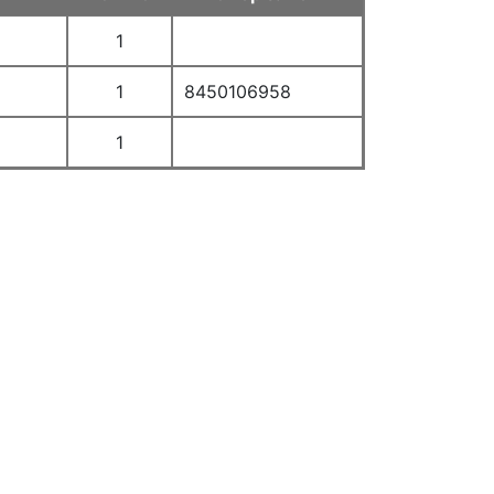
1
1
8450106958
1