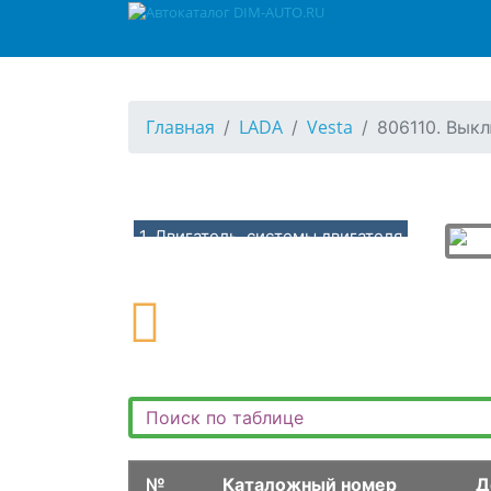
Главная
LADA
Vesta
806110. Вык
1. Двигатель, системы двигателя
10. Двигатель в сборе, подвеска двигателя
100110. Двигатель в сборе (H4M)
100210. Двигатель в сборе (P4M)
100310. Двигатель в сборе (P4P)
101110. Опоры, кронштейны подвески двигателя (H4M)
101210. Опоры, кронштейны подвески двигателя (P4M,P4P-BVM5)
101310. Опоры, кронштейны подвески двигателя (P4M,P4P-BVI5,BVR5)
№
Каталожный номер
Д