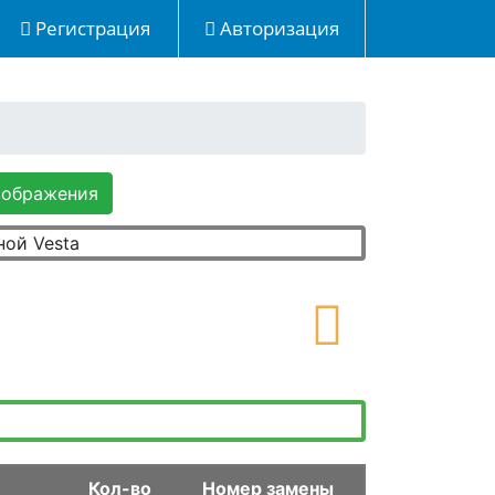
Регистрация
Авторизация
зображения
Кол-во
Номер замены