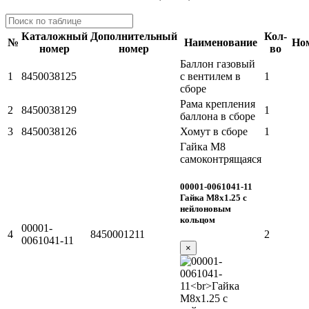
Каталожный
Дополнительный
Кол-
№
Наименование
Но
номер
номер
во
Баллон газовый
1
8450038125
с вентилем в
1
сборе
Рама крепления
2
8450038129
1
баллона в сборе
3
8450038126
Хомут в сборе
1
Гайка М8
самоконтрящаяся
00001-0061041-11
Гайка М8х1.25 с
нейлоновым
кольцом
00001-
4
8450001211
2
0061041-11
×