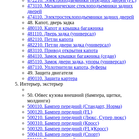
472210. Электроподъемники передних дверей (FL)
473110. Механические стеклоподъемники задних
дверей
474110. Электростеклоподъемники задних дверей
48. Капот, дверь задка
480110. Капот и крышка багажника
481110. Дверь задка (универсал)
482110. Петли капота
482210. Петли двери задка (универсал)
483110. Привод открытия капота
484110. Замок крышки багажника (седан)
485110. Замок двери задка, упоры (универсал)
487110. Уплотнители капота, буферы
49. Защита двигателя
490110. Защита картера
5. Интерьер, экстерьер
50. Обвес кузова внешний (бампера, щитки,
молдинги)
500110. Бампер передний (Стандарт, Норма)
500120. Бампер передний (FL)
500210. Бампер передний (Люкс, Супер люкс)
500310. Бампер передний (Кросс)
500320. Бампер передний (FL)(Кросс)
500410. Бампер передний (Спорт)