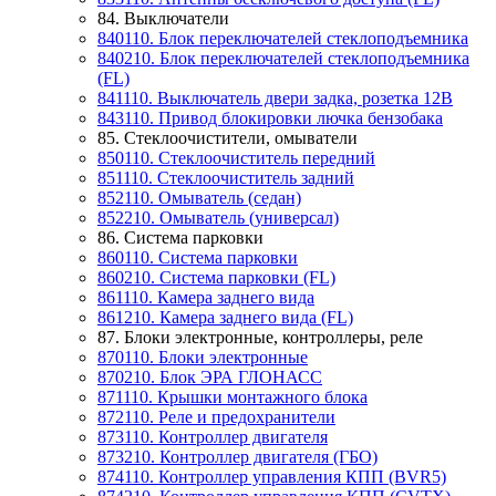
84. Выключатели
840110. Блок переключателей стеклоподъемника
840210. Блок переключателей стеклоподъемника
(FL)
841110. Выключатель двери задка, розетка 12В
843110. Привод блокировки лючка бензобака
85. Стеклоочистители, омыватели
850110. Стеклоочиститель передний
851110. Стеклоочиститель задний
852110. Омыватель (седан)
852210. Омыватель (универсал)
86. Система парковки
860110. Система парковки
860210. Система парковки (FL)
861110. Камера заднего вида
861210. Камера заднего вида (FL)
87. Блоки электронные, контроллеры, реле
870110. Блоки электронные
870210. Блок ЭРА ГЛОНАСС
871110. Крышки монтажного блока
872110. Реле и предохранители
873110. Контроллер двигателя
873210. Контроллер двигателя (ГБО)
874110. Контроллер управления КПП (BVR5)