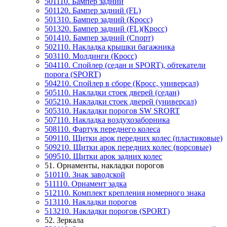
501110. Бампер задний
501120. Бампер задний (FL)
501310. Бампер задний (Кросс)
501320. Бампер задний (FL)(Кросс)
501410. Бампер задний (Спорт)
502110. Накладка крышки багажника
503110. Молдинги (Кросс)
504110. Спойлер (седан и SPORT), обтекатели
порога (SPORT)
504210. Спойлер в сборе (Кросс, универсал)
505110. Накладки стоек дверей (седан)
505210. Накладки стоек дверей (универсал)
505310. Накладки порогов SW SRORT
507110. Накладка воздухозаборника
508110. Фартук переднего колеса
509110. Щитки арок передних колес (пластиковые)
509210. Щитки арок передних колес (ворсовые)
509510. Щитки арок задних колес
51. Орнаменты, накладки порогов
510110. Знак заводской
511110. Орнамент задка
512110. Комплект крепления номерного знака
513110. Накладки порогов
513210. Накладки порогов (SPORT)
52. Зеркала