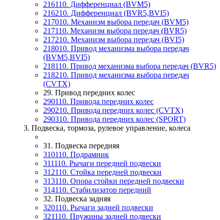
216110. Дифференциал (BVM5)
216210. Дифференциал (BVR5,BVI5)
217010. Механизм выбора передач (BVM5)
217110. Механизм выбора передач (BVR5)
217210. Механизм выбора передач (BVI5)
218010. Привод механизма выбора передач
(BVM5,BVI5)
218110. Привод механизма выбора передач (BVR5)
218210. Привод механизма выбора передач
(CVTX)
29. Привод передних колес
290110. Привода передних колес
290210. Привода передних колес (CVTX)
290310. Привода передних колес (SPORT)
3. Подвеска, тормоза, рулевое управление, колеса
31. Подвеска передняя
310110. Подрамник
311110. Рычаги передней подвески
312110. Стойка передней подвески
313110. Опора стойки передней подвески
314110. Стабилизатор передний
32. Подвеска задняя
320110. Рычаги задней подвески
321110. Пружины задней подвески