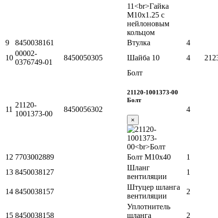
9
8450038161
Втулка
4
00002-
10
8450050305
Шайба 10
4
212
0376749-01
Болт
21120-1001373-00
Болт
21120-
11
8450056302
4
1001373-00
×
12
7703002889
Болт М10х40
1
Шланг
13
8450038127
1
вентиляции
Штуцер шланга
14
8450038157
2
вентиляции
Уплотнитель
15
8450038158
шланга
2