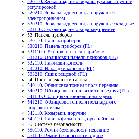
520110. Зеркала заднего вида наружные с ручной
регулировкой
520210. Зеркала заднего вида наружные с
электроприводом
520310. Зеркала заднего вида наружные складные
521110. Зеркало заднего вида внутреннее
53. Панель приборов
530110. Панель приборов
530210. Панель приборов (FL)
531110. Облицовки панели приборов
531210. Облицовки панели приборов (FL)
532110. Накладки консоли
532210. Накладки консоли (FL)
533210. Ящик вещевой (FL)
54. Принадлежности салона
540110. Облицовка тоннеля пола передняя
540210. Облицовка тоннеля пола передняя (FL)
541110. Облицовка тоннеля пола задняя
541210. Облицовка тоннеля пола задняя с
подлокотником
542110. Козырьки, поручни
543110. Панель фальшпола, органайзеры
55. Система безопасности
550110. Ремни безопасности передние
551110. Ремни безопасности задние