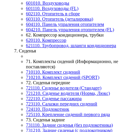
601010. Воздуховоды
601110. Воздуховоды (FL)
602110. Отопитель в сборе
603110. Отопитель (деталировка)
604110. Панель упраления отопителем
604210. Панель упраления отопителем (FL)
62. Компрессор кондиционера, трубки
620110. Компрессор
621110. Трубопровод, шланги кондиционера
7. Сиденья
71. Комплекты сидений (Информационно, не
поставляются)
710110. Комплект сидений
710210. Комплект сидений (SPORT)
72. Сиденья передние
721110. Сиденье водителя (Стандарт)
721210. Сиденье водителя (Норма, Люкс)
722110. Сиденье пассажира
723110. Салазки передних сидений
724110. Подлокотник
725110. Крепление сидений первого ряда
73. Сиденья задние
731110. Задние сиденья (без подлокотника)
731210. Задние сиденья (с подлокотником)