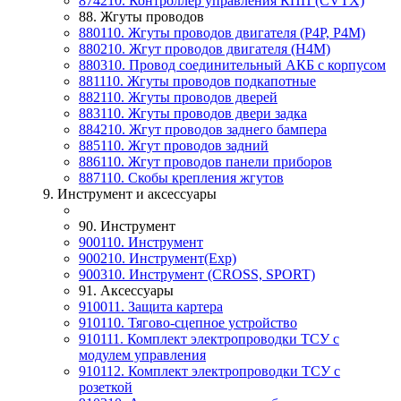
874210. Контроллер управления КПП (CVTX)
88. Жгуты проводов
880110. Жгуты проводов двигателя (P4P, P4M)
880210. Жгут проводов двигателя (H4M)
880310. Провод соединительный АКБ с корпусом
881110. Жгуты проводов подкапотные
882110. Жгуты проводов дверей
883110. Жгуты проводов двери задка
884210. Жгут проводов заднего бампера
885110. Жгут проводов задний
886110. Жгут проводов панели приборов
887110. Скобы крепления жгутов
9. Инструмент и аксессуары
90. Инструмент
900110. Инструмент
900210. Инструмент(Exp)
900310. Инструмент (CROSS, SPORT)
91. Аксессуары
910011. Защита картера
910110. Тягово-сцепное устройство
910111. Комплект электропроводки ТСУ с
модулем управления
910112. Комплект электропроводки ТСУ с
розеткой