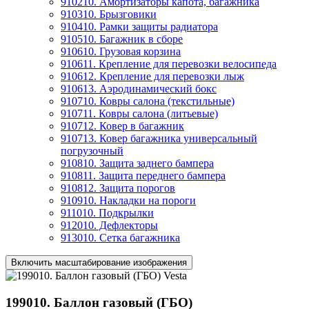
910210. Амортизаторы капота, багажника
910310. Брызговики
910410. Рамки защиты радиатора
910510. Багажник в сборе
910610. Грузовая корзина
910611. Крепление для перевозки велосипеда
910612. Крепление для перевозки лыж
910613. Аэродинамический бокс
910710. Ковры салона (текстильные)
910711. Ковры салона (литьевые)
910712. Ковер в багажник
910713. Ковер багажника универсальный
погрузочный
910810. Защита заднего бампера
910811. Защита переднего бампера
910812. Защита порогов
910910. Накладки на пороги
911010. Подкрылки
912010. Дефлекторы
913010. Сетка багажника
Включить масштабирование изображения
199010. Баллон газовый (ГБО)