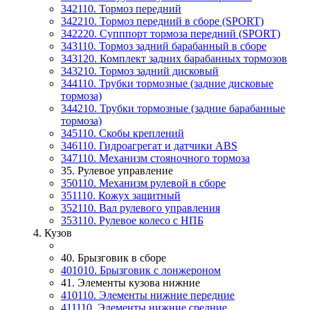
342110. Тормоз передний
342210. Тормоз передний в сборе (SPORT)
342220. Супппорт тормоза передний (SPORT)
343110. Тормоз задний барабанный в сборе
343120. Комплект задних барабанных тормозов
343210. Тормоз задний дисковый
344110. Трубки тормозные (задние дисковые
тормоза)
344210. Трубки тормозные (задние барабанные
тормоза)
345110. Скобы креплений
346110. Гидроагрегат и датчики АВS
347110. Механизм стояночного тормоза
35. Рулевое управление
350110. Механизм рулевой в сборе
351110. Кожух защитный
352110. Вал рулевого управления
353110. Рулевое колесо с НПБ
4. Кузов
40. Брызговик в сборе
401010. Брызговик с лонжероном
41. Элементы кузова нижние
410110. Элементы нижние передние
411110. Элементы нижние средние