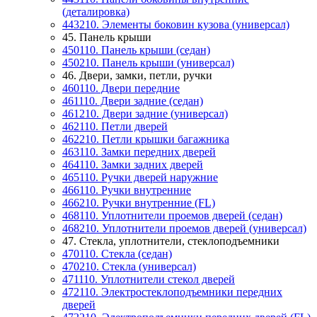
(деталировка)
443210. Элементы боковин кузова (универсал)
45. Панель крыши
450110. Панель крыши (седан)
450210. Панель крыши (универсал)
46. Двери, замки, петли, ручки
460110. Двери передние
461110. Двери задние (седан)
461210. Двери задние (универсал)
462110. Петли дверей
462210. Петли крышки багажника
463110. Замки передних дверей
464110. Замки задних дверей
465110. Ручки дверей наружние
466110. Ручки внутренние
466210. Ручки внутренние (FL)
468110. Уплотнители проемов дверей (седан)
468210. Уплотнители проемов дверей (универсал)
47. Стекла, уплотнители, стеклоподъемники
470110. Стекла (седан)
470210. Стекла (универсал)
471110. Уплотнители стекол дверей
472110. Электростеклоподъемники передних
дверей