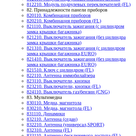
812210. Модуль подрулевых переключателей (FL)
82. Принадлежности панели приборов
820110. Комбинация приборов
820210. Комбинация приборов (FL)
821110. Выключатель зажигания (c цилиндром
замка крышки багажника)
821210. Выключатель зажигания (без цилиндра
замка крышки багажника)
821310. Выключатель зажигания (c цилиндром
замка крышки багажника,EURO)
821410. Выключатель зажигания (без цилиндра
замка крышки багажника,EURO)
821510. Ключ с цилиндром (FL)
822110. Антенна иммобилайзера
823110. Выключатели, кнопки
823210. Выключатели, кнопки (FL)
824110. Выключатель газ/бензин (CNG)
83. Мультимедиа
830110. Медиа, магнитола
830210. Медиа, магнитола (FL)
831110. Динамики
832110. Антенна (седан)
832210. Антенна (универсал,SPORT)
832310. Антенна (FL)
833110. Антенны бесключевого доступа (FL)