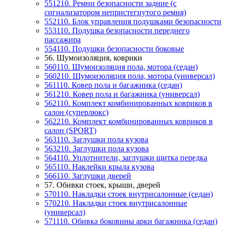
551210. Ремни безопасности задние (с
сигнализатором непристегнутого ремня)
552110. Блок управления подушками безопасности
553110. Подушка безопасности переднего
пассажира
554110. Подушки безопасности боковые
56. Шумоизоляция, коврики
560110. Шумоизоляция пола, мотора (седан)
560210. Шумоизоляция пола, мотора (универсал)
561110. Ковер пола и багажника (седан)
561210. Ковер пола и багажника (универсал)
562110. Комплект комбинированных ковриков в
салон (суперлюкс)
562210. Комплект комбинированных ковриков в
салон (SPORT)
563110. Заглушки пола кузова
563210. Заглушки пола кузова
564110. Уплотнители, заглушки щитка передка
565110. Наклейки крыла кузова
566110. Заглушки дверей
57. Обивки стоек, крыши, дверей
570110. Накладки стоек внутрисалонные (седан)
570210. Накладки стоек внутрисалонные
(универсал)
571110. Обивка боковины арки багажника (седан)