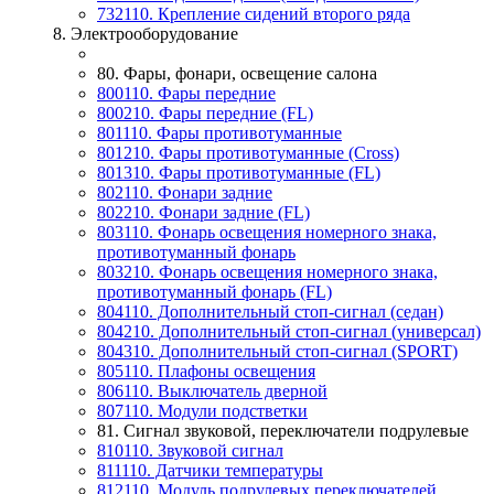
732110. Крепление сидений второго ряда
8. Электрооборудование
80. Фары, фонари, освещение салона
800110. Фары передние
800210. Фары передние (FL)
801110. Фары противотуманные
801210. Фары противотуманные (Cross)
801310. Фары противотуманные (FL)
802110. Фонари задние
802210. Фонари задние (FL)
803110. Фонарь освещения номерного знака,
противотуманный фонарь
803210. Фонарь освещения номерного знака,
противотуманный фонарь (FL)
804110. Дополнительный стоп-сигнал (седан)
804210. Дополнительный стоп-сигнал (универсал)
804310. Дополнительный стоп-сигнал (SPORT)
805110. Плафоны освещения
806110. Выключатель дверной
807110. Модули подстветки
81. Сигнал звуковой, переключатели подрулевые
810110. Звуковой сигнал
811110. Датчики температуры
812110. Модуль подрулевых переключателей