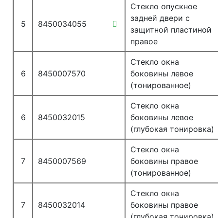
Стекло опускное
задней двери с
5
8450034055
защитной пластиной
правое
Стекло окна
6
8450007570
боковины левое
(тонированное)
Стекло окна
6
8450032015
боковины левое
(глубокая тонировка)
Стекло окна
7
8450007569
боковины правое
(тонированное)
Стекло окна
7
8450032014
боковины правое
(глубокая тонировка)