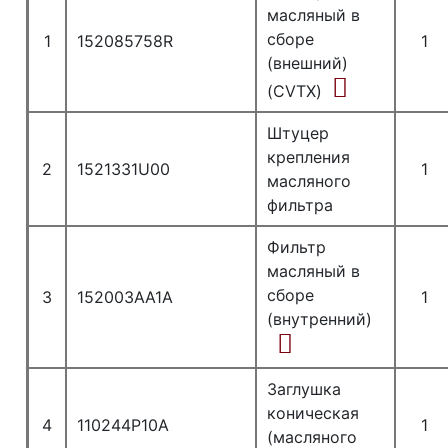
масляный в
сборе
1
152085758R
1
(внешний)
(CVTX)
Штуцер
крепления
2
1521331U00
1
масляного
фильтра
Фильтр
масляный в
сборе
3
152003AA1A
1
(внутренний)
Заглушка
коническая
4
110244P10A
1
(масляного