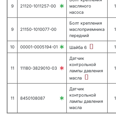
9
21120-1011257-00
масляного
1
насоса
Болт крепления
9
21150-1010077-00
маслоприемника
1
передний
10
00001-0005194-01
1
Шайба 6
Датчик
контрольной
11
11180-3829010-03
1
лампы давления
масла
Датчик
контрольной
11
8450108087
1
лампы давления
масла