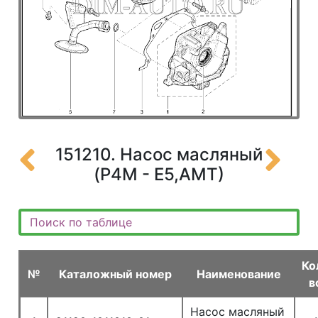
151210. Насос масляный
(P4M - Е5,АМТ)
Ко
№
Каталожный номер
Наименование
в
Насос масляный