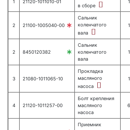
1
21120-1011010-01
1
в сборе
Сальник
коленчатого
2
21100-1005040-00
1
вала
Сальник
2
8450120382
коленчатого
1
вала
Прокладка
масляного
3
21080-1011065-10
1
насоса
Болт крепления
4
21120-1011257-00
масляного
насоса
Приемник