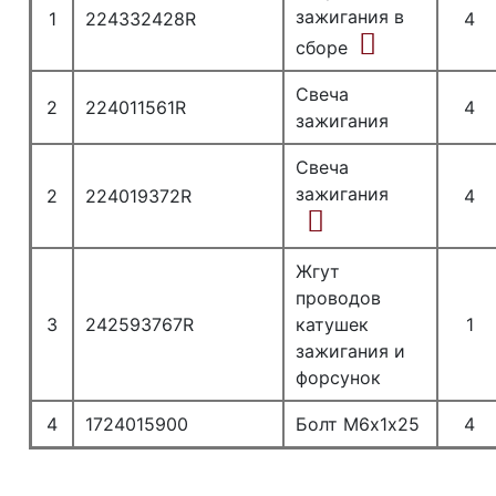
зажигания в
1
224332428R
4
сборе
Свеча
2
224011561R
4
зажигания
Свеча
зажигания
2
224019372R
4
Жгут
проводов
3
242593767R
катушек
1
зажигания и
форсунок
4
1724015900
Болт М6х1х25
4