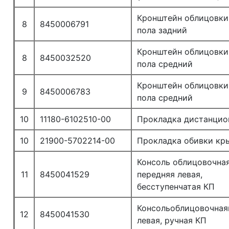
Кронштейн облицовки
8
8450006791
пола задний
Кронштейн облицовки
8
8450032520
пола средний
Кронштейн облицовки
9
8450006783
пола средний
10
11180-6102510-00
Прокладка дистанцио
10
21900-5702214-00
Прокладка обивки кр
Консоль облицовочна
11
8450041529
передняя левая,
бесступенчатая КП
Консольоблицовочная
12
8450041530
левая, ручная КП