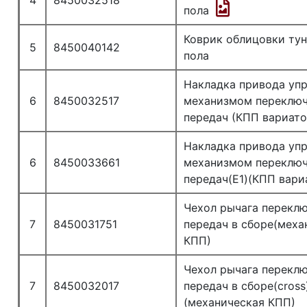
4
8450032518
пола
Коврик облицовки ту
5
8450040142
пола
Накладка привода уп
6
8450032517
механизмом переклю
передач (КПП вариато
Накладка привода уп
6
8450033661
механизмом переклю
передач(Е1)(КПП вари
Чехол рычага перекл
7
8450031751
передач в сборе(меха
КПП)
Чехол рычага перекл
7
8450032017
передач в сборе(cross
(механическая КПП)