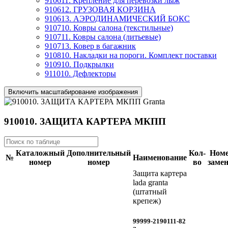
910611. Крепление для перевозки лыж
910612. ГРУЗОВАЯ КОРЗИНА
910613. АЭРОДИНАМИЧЕСКИЙ БОКС
910710. Ковры салона (текстильные)
910711. Ковры салона (литьевые)
910713. Ковер в багажник
910810. Накладки на пороги. Комплект поставки
910910. Подкрылки
911010. Дефлекторы
Включить масштабирование изображения
910010. ЗАЩИТА КАРТЕРА МКПП
Каталожный
Дополнительный
Кол-
Ном
№
Наименование
номер
номер
во
заме
Защита картера
lada granta
(штатный
крепеж)
99999-2190111-82