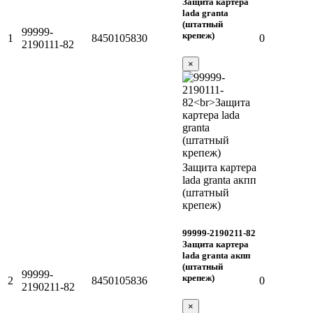
Защита картера
lada granta
(штатный
99999-
крепеж)
1
8450105830
0
2190111-82
×
Защита картера
lada granta акпп
(штатный
крепеж)
99999-2190211-82
Защита картера
lada granta акпп
(штатный
99999-
крепеж)
2
8450105836
0
2190211-82
×