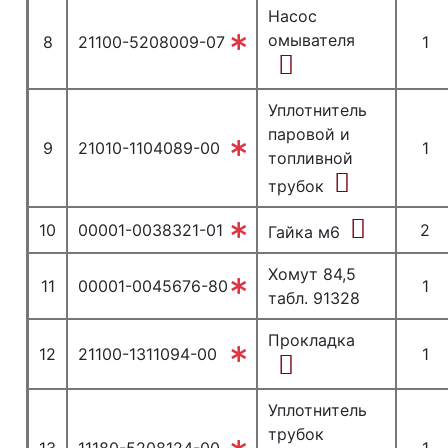
Насос
омывателя
8
21100-5208009-07
1
Уплотнитель
паровой и
9
21010-1104089-00
1
топливной
трубок
10
00001-0038321-01
2
Гайка м6
Хомут 84,5
11
00001-0045676-80
1
табл. 91328
Прокладка
12
21100-1311094-00
1
Уплотнитель
трубок