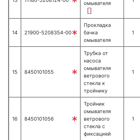
13
11180-5208124-00
1
омывателя
Прокладка
14
21900-5208354-00
бачка
1
омывателя
Трубка от
насоса
омывателя
15
8450101055
1
ветрового
стекла к
тройнику
Тройник
омывателя
16
8450101056
ветрового
1
стекла с
фиксацией