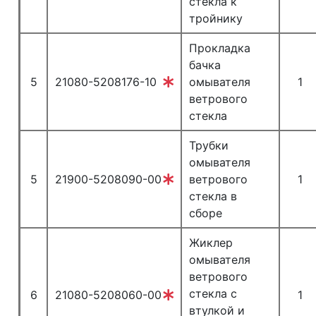
стекла к
тройнику
Прокладка
бачка
5
21080-5208176-10
омывателя
1
ветрового
стекла
Трубки
омывателя
5
21900-5208090-00
ветрового
1
стекла в
сборе
Жиклер
омывателя
ветрового
стекла с
6
21080-5208060-00
1
втулкой и