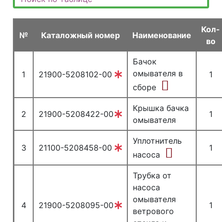
Кол-
№
Каталожный номер
Наименование
во
Бачок
омывателя в
1
21900-5208102-00
1
сборе
Крышка бачка
2
21900-5208422-00
1
омывателя
Уплотнитель
3
21100-5208458-00
1
насоса
Трубка от
насоса
омывателя
4
21900-5208095-00
1
ветрового