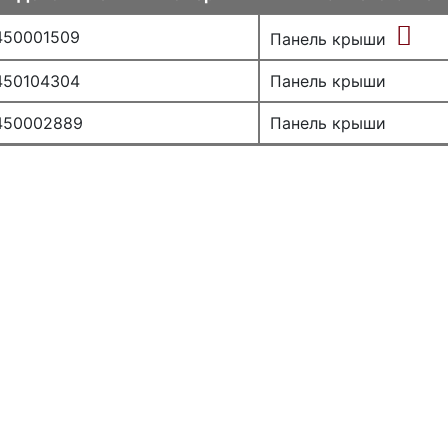
450001509
Панель крыши
450104304
Панель крыши
450002889
Панель крыши