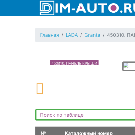
430211. БОКОВИНЫ ЛУЗОВА ЗАДНИЕ (ЛИФТБЕК)
431110. ЭЛЕМЕНТЫ КУЗОВА
44. ЭЛЕМЕНТЫ КУЗОВА ЗАДНИЕ ВНУТРЕННИЕ
Главная
LADA
Granta
450310. П
440010. КАРКАС БОКОВИНЫ ВНУТРЕННИЙ
440110. КАРКАС БОКОВИНЫ ВНЕШНИЙ
45. ПАНЕЛЬ КРЫШИ
450310. ПАНЕЛЬ КРЫШИ
46. КРЫЛЬЯ ПЕРЕДНИЕ, ЗАЩИТА КАРТЕРА
460110. КРЫЛЬЯ ПЕРЕДНИЕ
461010. ЗАЩИТА КАРТЕРА
461011. ЗАЩИТА КАРТЕРА
47. ДВЕРИ БОКОВЫЕ
470110. ДВЕРИ БОКОВЫЕ
470210. ДВЕРИ ЗАДНИЕ
№
Каталожный номер