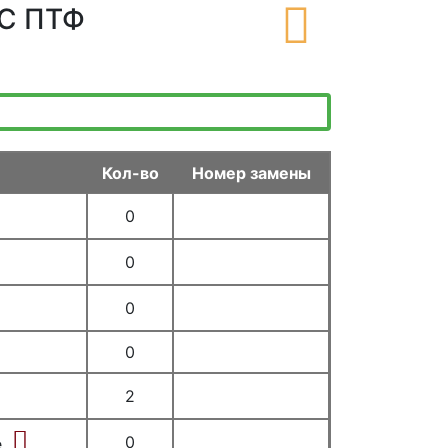
 С ПТФ
Кол-во
Номер замены
0
0
0
0
2
0
е