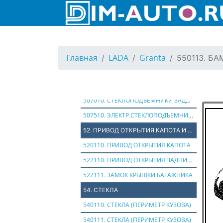
501010. ЗАМКИ ПЕРЕДНИХ ДВЕРЕЙ
502010. ЗАМКИ ЗАДНИХ ДВЕРЕЙ
503010. РУЧКИ ДВЕРЕЙ НАРУЖНИЕ
504010. РУЧКИ ПЕРЕДНИХ ДВЕРЕЙ ВНУТРЕННИЕ С ТЯГАМИ
Главная
LADA
Granta
550113. Б
506010. СТЕКЛОПОДЪЕМНИКИ ПЕРЕДНИХ ДВЕРЕЙ
506510. ЭЛЕКТР. СТЕКЛОПОДЪЕМНИКИ ПЕРЕДНИХ ДВЕРЕЙ
507010. СТЕКЛОПОДЪЕМНИКИ ЗАДНИХ ДВЕРЕЙ
507510. ЭЛЕКТР.СТЕКЛОПОДЪЕМНИКИ ЗАДНИХ ДВЕРЕЙ
52. ПРИВОД ОТКРЫТИЯ КАПОТА И ЗАДНЕЙ ДВЕРИ
520110. ПРИВОД ОТКРЫТИЯ КАПОТА
522110. ПРИВОД ОТКРЫТИЯ ЗАДНИХ ДВЕРЕЙ
522111. ЗАМОК КРЫШКИ БАГАЖНИКА
54. СТЕКЛА
540110. СТЕКЛА (ПЕРИМЕТР КУЗОВА)
540111. СТЕКЛА (ПЕРИМЕТР КУЗОВА)