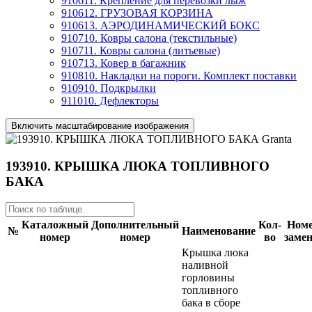
910611. Крепление для перевозки лыж
910612. ГРУЗОВАЯ КОРЗИНА
910613. АЭРОДИНАМИЧЕСКИЙ БОКС
910710. Ковры салона (текстильные)
910711. Ковры салона (литьевые)
910713. Ковер в багажник
910810. Накладки на пороги. Комплект поставки
910910. Подкрылки
911010. Дефлекторы
Включить масштабирование изображения
193910. КРЫШКА ЛЮКА ТОПЛИВНОГО
БАКА
Каталожный
Дополнительный
Кол-
Ном
№
Наименование
номер
номер
во
заме
Крышка люка
наливной
горловины
топливного
бака в сборе