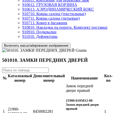
910611. Крепление для перевозки лыж
910612. ГРУЗОВАЯ КОРЗИНА
910613. АЭРОДИНАМИЧЕСКИЙ БОКС
910710. Ковры салона (текстильные)
910711. Ковры салона (литьевые)
910713. Ковер в багажник
910810. Накладки на пороги. Комплект поставки
910910. Подкрылки
911010. Дефлекторы
Включить масштабирование изображения
501010. ЗАМКИ ПЕРЕДНИХ ДВЕРЕЙ
Каталожный
Дополнительный
Кол-
№
Наименование
номер
номер
во
Замок передней
двери правый
21900-6105012-00
Замок передней двери
правый
21900-
1
8450002281
1