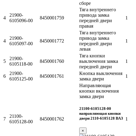
Тяга внутреннего
21900-
привода замка
4
8450001759
1
6105096-00
передней двери
правая
Тяга внутреннего
21900-
привода замка
4
8450001772
1
6105097-00
передней двери
левая
Тяга кнопки
21900-
5
8450001760
выключения замка
1
6105118-00
передней двери
21900-
Кнопка выключения
6
8450001761
1
6105125-00
замка двери
Направляющая
кнопки включения
замка двери
21100-6105128-00
направляющая кнопки
21100-
двери 2110-6105128 ВАЗ
7
8450001762
1
6105128-00
×