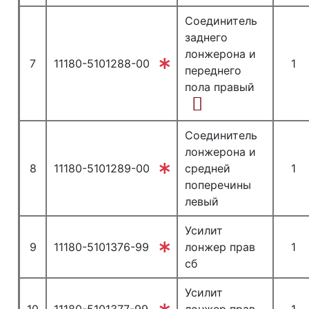
Соединитель
заднего
лонжерона и
7
11180-5101288-00
1
переднего
пола правый
Соединитель
лонжерона и
8
11180-5101289-00
средней
1
поперечины
левый
Усилит
9
11180-5101376-99
лонжер прав
1
сб
Усилит