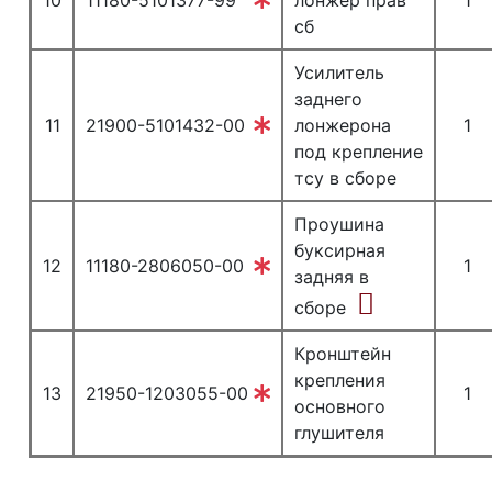
10
11180-5101377-99
лонжер прав
1
сб
Усилитель
заднего
11
21900-5101432-00
лонжерона
1
под крепление
тсу в сборе
Проушина
буксирная
12
11180-2806050-00
1
задняя в
сборе
Кронштейн
крепления
13
21950-1203055-00
1
основного
глушителя