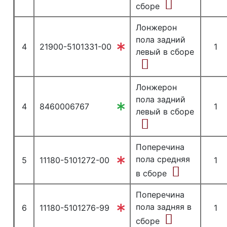
сборе
Лонжерон
пола задний
4
21900-5101331-00
1
левый в сборе
Лонжерон
пола задний
4
8460006767
1
левый в сборе
Поперечина
пола средняя
5
11180-5101272-00
1
в сборе
Поперечина
пола задняя в
6
11180-5101276-99
1
сборе