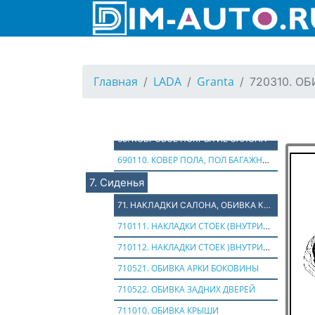
650120. УПЛОТНИТЕЛИ КУЗОВА
66. УПЛОТНИТЕЛИ СТЕКОЛ
660110. УПЛОТНИТЕЛИ СТЕКОЛ
660150. УПЛОТНИТЕЛИ ДВЕРЕЙ (ЗАДНИЕ)
Главная
LADA
Granta
720310. О
68. ШУМОИЗОЛЯЦИЯ
680110. ШУМОИЗОЛЯЦИЯ ПОЛА, МОТОРА
69. КОВРОВОЕ ПОКРЫТИЕ САЛОНА
690110. КОВЕР ПОЛА, ПОЛ БАГАЖНИКА
7. Сиденья
71. НАКЛАДКИ САЛОНА, ОБИВКА КРЫШИ
710111. НАКЛАДКИ СТОЕК (ВНУТРИСАЛОННЫЕ)
710112. НАКЛАДКИ СТОЕК )ВНУТРИСАЛОННЫЕ)
710521. ОБИВКА АРКИ БОКОВИНЫ
710522. ОБИВКА ЗАДНИХ ДВЕРЕЙ
711010. ОБИВКА КРЫШИ