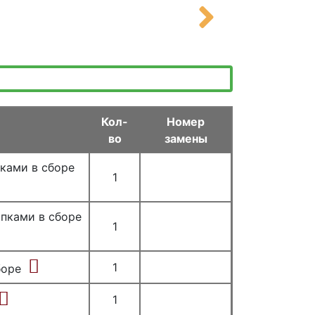
Кол-
Номер
во
замены
пками в сборе
1
опками в сборе
1
1
боре
1