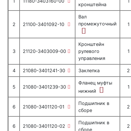
1
11180-3403160-00
1
кронштейна
Вал
промежуточный
2
21100-3401092-10
1
Кронштейн
3
21120-3403009-00
рулевого
1
управления
4
21080-3401241-30
Заклепка
2
Фланец муфты
5
21080-3401239-30
1
нижний
Подшипник в
6
21080-3401120-01
2
сборе
Подшипник в
6
21080-3401120-02
2
сборе