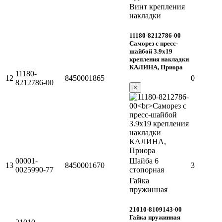
Винт крепления
накладки
11180-8212786-00
Саморез с пресс-
шайбой 3.9х19
крепления накладки
КАЛИНА, Приора
11180-
12
8450001865
0
8212786-00
×
00001-
Шайба 6
13
8450001670
3
0025990-77
стопорная
Гайка
пружинная
21010-8109143-00
Гайка пружинная