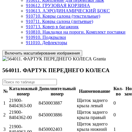
910611. Крепление для перевозки лыж
910612. ГРУЗОВАЯ КОРЗИНА
910613. АЭРОДИНАМИЧЕСКИЙ БОКС
910710. Ковры салона (текстильные)
910711. Ковры салона (литьевые)
910713. Ковер в багажник
910810. Накладки на пороги. Комплект поставки
910910. Подкрылки
911010. Дефлекторы
Включить масштабирование изображения
564011. ФАРТУК ПЕРЕДНЕГО КОЛЕСА
Каталожный
Дополнительный
Кол-
Но
№
Наименование
номер
номер
во
за
21900-
Щиток заднего
1
8450003887
0
8404363-00
крыла левый
21900-
Щиток заднего
2
8450003886
0
8404362-00
крыла правый
Щиток заднего
21900-
3
8450002403
крыла нижний
1
8404063-00