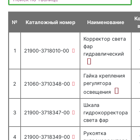
К
№
Каталожный номер
Наименование
Корректор света
фар
1
21900-3718010-00
гидравлический
Гайка крепления
регулятора
2
21060-3710348-00
освещения
Шкала
3
21900-3718347-00
гидрокорректора
света фар
Рукоятка
4
21900-3718349-00