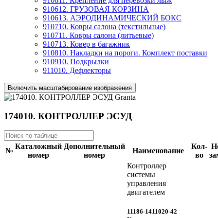
910611. Крепление для перевозки лыж
910612. ГРУЗОВАЯ КОРЗИНА
910613. АЭРОДИНАМИЧЕСКИЙ БОКС
910710. Ковры салона (текстильные)
910711. Ковры салона (литьевые)
910713. Ковер в багажник
910810. Накладки на пороги. Комплект поставки
910910. Подкрылки
911010. Дефлекторы
Включить масштабирование изображения
174010. КОНТРОЛЛЕР ЭСУД
Каталожный
Дополнительный
Кол-
Н
№
Наименование
номер
номер
во
за
Контроллер
системы
управления
двигателем
11186-1411020-42