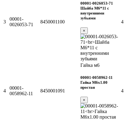
00001-0026053-71
Шайба М6*11 с
внутренними
зубьями
00001-
3
8450001100
4
0026053-71
×
Гайка м6
00001-0058962-11
Гайка М6х1.00
простая
00001-
4
8450001091
4
0058962-11
×