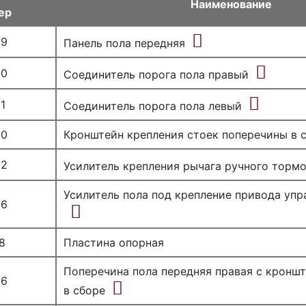
Наименование
ер
89
Панель пола передняя
90
Соединитель порога пола правый
1
Соединитель порога пола левый
20
Кронштейн крепления стоек поперечины в 
92
Усилитель крепления рычага ручного тормо
Усилитель пола под крепление привода упр
86
8
Пластина опорная
Поперечина пола передняя правая с кронш
96
в сборе