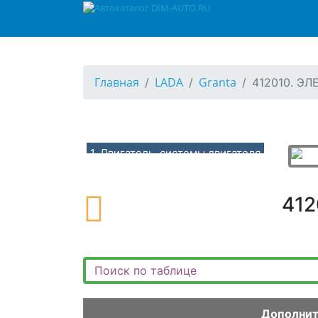
Главная
LADA
Granta
412010. Э
1. Двигатель, системы двигателя
10. ДВИГАТЕЛЬ (ДВС в сборе, блок, коленвал, система смазки)
100210. ДВИГАТЕЛЬ В СБОРЕ 8 клапанный
41
100310. ДВИГАТЕЛЬ В СБОРЕ
100320. ДВИГАТЕЛЬ В СБОРЕ 16 клапанный
100410. ДВИГАТЕЛЬ В СБОРЕ
102010. ПОРШЕНЬ И КОЛЬЦА
102020. ПОРШНИ И ШАТУНЫ
Дополни