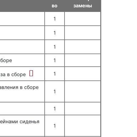
во
замены
1
1
1
сборе
1
1
за в сборе
авления в сборе
1
1
тейнами сиденья
1