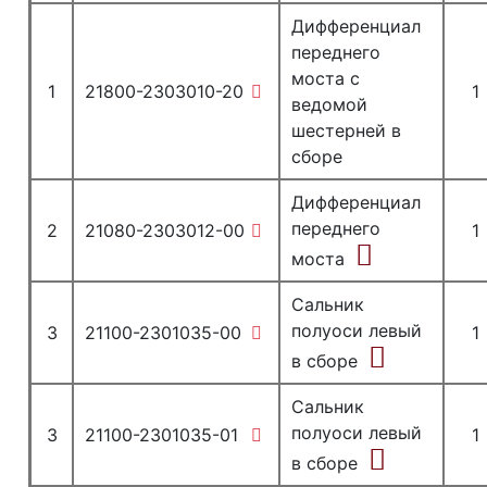
Дифференциал
переднего
моста с
1
21800-2303010-20
1
ведомой
шестерней в
сборе
Дифференциал
переднего
2
21080-2303012-00
1
моста
Сальник
полуоси левый
3
21100-2301035-00
1
в сборе
Сальник
полуоси левый
3
21100-2301035-01
1
в сборе