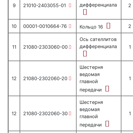
дифференциала
9
21010-2403055-01
2
10
00001-0010664-76
2
Кольцо 16
Ось сателлитов
дифференциала
11
21080-2303060-00
1
Шестерня
ведомая
12
21080-2302060-20
1
главной
передачи
Шестерня
ведомая
12
21080-2302060-30
1
главной
передачи