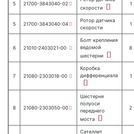
5
21700-3843040-02
1
скорости
Ротор датчика
5
21700-3843040-04
1
скорости
Болт крепления
ведомой
6
21010-2403021-00
8
шестерни
Коробка
дифференциала
7
21080-2303018-00
1
Шестерня
полуоси
8
21080-2303050-00
2
переднего
моста
Сателлит