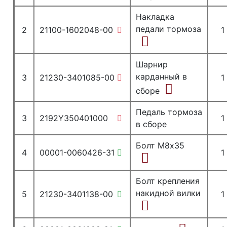
Накладка
педали тормоза
2
21100-1602048-00
1
Шарнир
карданный в
3
21230-3401085-00
1
сборе
Педаль тормоза
3
2192Y350401000
1
в сборе
Болт М8х35
4
00001-0060426-31
1
Болт крепления
накидной вилки
5
21230-3401138-00
1