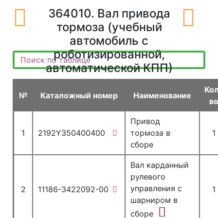
364010. Вал привода
тормоза (учебный
автомобиль с
роботизированной,
автоматической КПП)
Ко
№
Каталожный номер
Наименование
в
Привод
1
2192Y350400400
тормоза в
1
сборе
Вал карданный
рулевого
управления с
2
11186-3422092-00
1
шарниром в
сборе