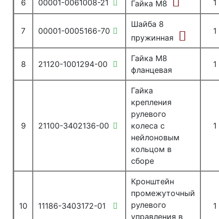
6
00001-0061008-21
1
Гайка М8
Шайба 8
7
00001-0005166-70
1
пружинная
Гайка М8
8
21120-1001294-00
1
фланцевая
Гайка
крепления
рулевого
9
21100-3402136-00
колеса с
1
нейлоновым
кольцом в
сборе
Кронштейн
промежуточный
рулевого
10
11186-3403172-01
1
управления в