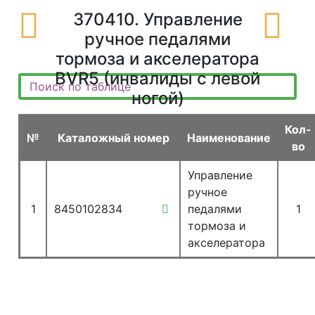
370410. Управление
ручное педалями
тормоза и акселератора
BVR5 (инвалиды с левой
ногой)
Кол-
№
Каталожный номер
Наименование
во
Управление
ручное
1
8450102834
педалями
1
тормоза и
акселератора