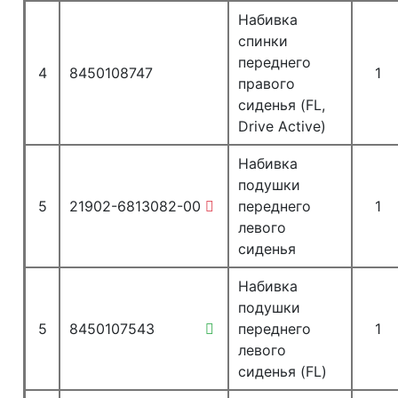
Набивка
спинки
переднего
4
8450108747
1
правого
сиденья (FL,
Drive Active)
Набивка
подушки
5
21902-6813082-00
переднего
1
левого
сиденья
Набивка
подушки
5
8450107543
переднего
1
левого
сиденья (FL)