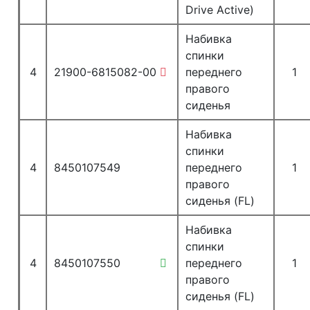
Drive Active)
Набивка
спинки
4
21900-6815082-00
переднего
1
правого
сиденья
Набивка
спинки
4
8450107549
переднего
1
правого
сиденья (FL)
Набивка
спинки
4
8450107550
переднего
1
правого
сиденья (FL)