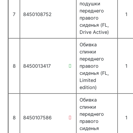
подушки
переднего
7
8450108752
1
правого
сиденья (FL,
Drive Active)
Обивка
спинки
переднего
8
8450013417
правого
1
сиденья (FL,
Limited
edition)
Обивка
спинки
переднего
8
8450107586
1
правого
сиденья