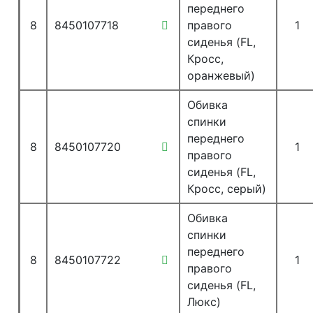
переднего
8
8450107718
правого
1
сиденья (FL,
Кросс,
оранжевый)
Обивка
спинки
переднего
8
8450107720
1
правого
сиденья (FL,
Кросс, серый)
Обивка
спинки
переднего
8
8450107722
1
правого
сиденья (FL,
Люкс)