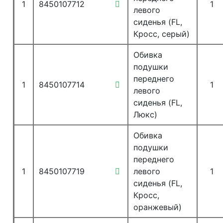
1
8450107712
1
левого
сиденья (FL,
Кросс, серый)
Обивка
подушки
переднего
1
8450107714
1
левого
сиденья (FL,
Люкс)
Обивка
подушки
переднего
1
8450107719
левого
1
сиденья (FL,
Кросс,
оранжевый)