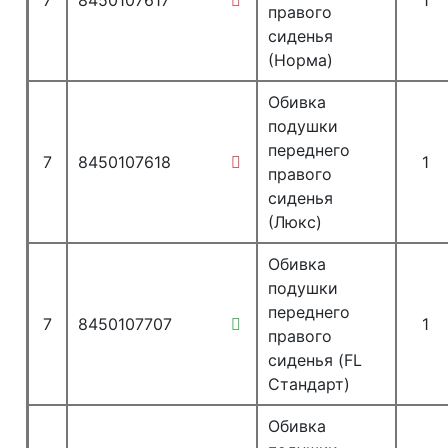
7
8450107617
1
правого
сиденья
(Норма)
Обивка
подушки
переднего
7
8450107618
1
правого
сиденья
(Люкс)
Обивка
подушки
переднего
7
8450107707
1
правого
сиденья (FL
Стандарт)
Обивка