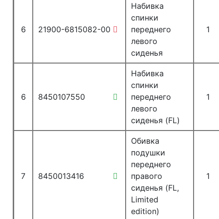
Набивка
спинки
6
21900-6815082-00
переднего
1
левого
сиденья
Набивка
спинки
6
8450107550
переднего
1
левого
сиденья (FL)
Обивка
подушки
переднего
7
8450013416
правого
1
сиденья (FL,
Limited
edition)