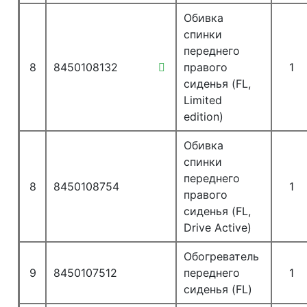
Обивка
спинки
переднего
8
8450108132
правого
1
сиденья (FL,
Limited
edition)
Обивка
спинки
переднего
8
8450108754
1
правого
сиденья (FL,
Drive Active)
Обогреватель
9
8450107512
переднего
1
сиденья (FL)