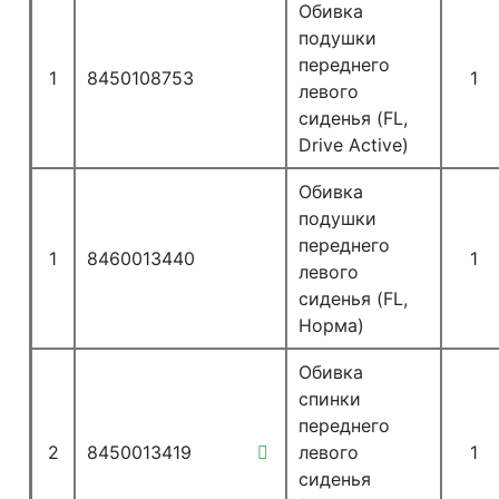
Обивка
подушки
переднего
1
8450108753
1
левого
сиденья (FL,
Drive Active)
Обивка
подушки
переднего
1
8460013440
1
левого
сиденья (FL,
Норма)
Обивка
спинки
переднего
2
8450013419
левого
1
сиденья