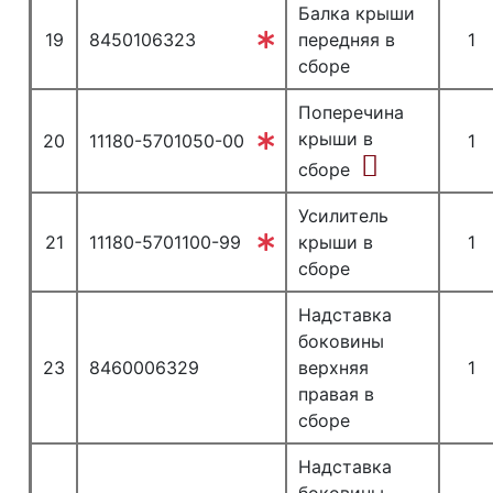
Балка крыши
19
8450106323
передняя в
1
сборе
Поперечина
крыши в
20
11180-5701050-00
1
сборе
Усилитель
21
11180-5701100-99
крыши в
1
сборе
Надставка
боковины
23
8460006329
верхняя
1
правая в
сборе
Надставка