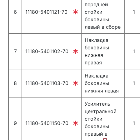
передней
6
11180-5401121-70
стойки
1
боковины
левый в сборе
Накладка
боковины
7
11180-5401102-70
1
нижняя
правая
Накладка
8
11180-5401103-70
боковины
1
нижняя левая
Усилитель
центральной
стойки
9
11180-5401150-70
1
боковины
правый в