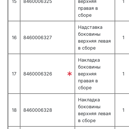
15
8460006325
верхняя
1
правая в
сборе
Надставка
боковины
16
8460006327
1
верхняя левая
в сборе
Накладка
боковины
17
8460006326
верхняя
1
правая в
сборе
Накладка
боковины
18
8460006328
1
верхняя левая
в сборе