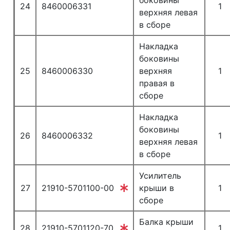
боковины
24
8460006331
1
верхняя левая
в сборе
Накладка
боковины
25
8460006330
верхняя
1
правая в
сборе
Накладка
боковины
26
8460006332
1
верхняя левая
в сборе
Усилитель
27
21910-5701100-00
крыши в
1
сборе
Балка крыши
28
21910-5701120-70
1