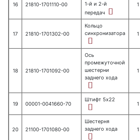
1-й и 2-й
16
21810-1701110-00
1
передач
Кольцо
синхронизатора
17
21810-1701302-00
1
Ось
промежуточной
шестерни
18
21810-1701092-00
1
заднего хода
Штифт 5х22
19
00001-0041660-70
1
Шестерня
заднего хода
20
21100-1701080-00
1