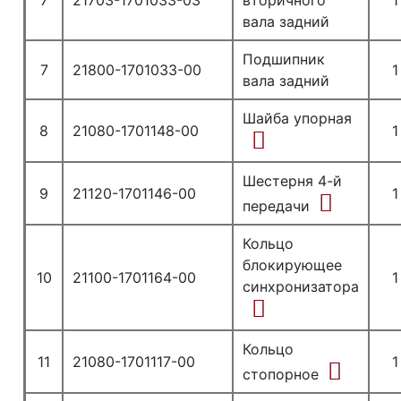
7
21703-1701033-03
вторичного
1
вала задний
Подшипник
7
21800-1701033-00
1
вала задний
Шайба упорная
8
21080-1701148-00
1
Шестерня 4-й
9
21120-1701146-00
1
передачи
Кольцо
блокирующее
10
21100-1701164-00
1
синхронизатора
Кольцо
11
21080-1701117-00
1
стопорное