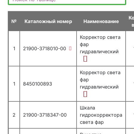
К
№
Каталожный номер
Наименование
Корректор света
фар
1
21900-3718010-00
гидравлический
Корректор света
фар
1
8450100893
гидравлический
Шкала
2
21900-3718347-00
гидрокорректора
света фар