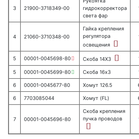
Рукоятка
3
21900-3718349-00
гидрокорректора
света фар
Гайка крепления
регулятора
4
21060-3710348-00
освещения
5
00001-0045698-80
Скоба 14Х3
5
00001-0045699-80
Скоба 16х3
6
00001-0045677-80
Хомут 126.5
6
7703085044
Хомут (FL)
Скоба крепления
пучка проводов
7
00001-0045696-80