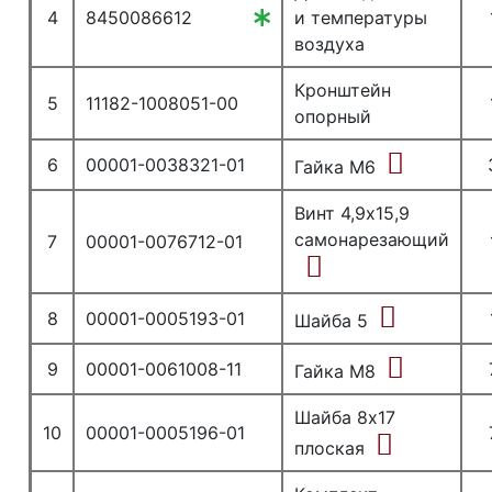
4
8450086612
и температуры
воздуха
Кронштейн
5
11182-1008051-00
опорный
6
00001-0038321-01
Гайка М6
Винт 4,9х15,9
самонарезающий
7
00001-0076712-01
8
00001-0005193-01
Шайба 5
9
00001-0061008-11
Гайка М8
Шайба 8х17
10
00001-0005196-01
плоская