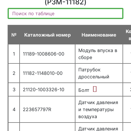
(P3M-11182)
К
№
Каталожный номер
Наименование
Модуль впуска в
1
11189-1008606-00
сборе
Патрубок
2
11182-1148010-00
дроссельный
3
21120-1003326-10
Болт
Датчик давления
4
223657797R
и температуры
воздуха
Датчик давления