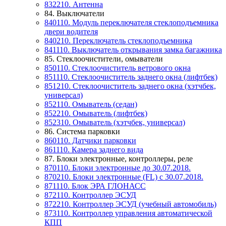
832210. Антенна
84. Выключатели
840110. Модуль переключателя стеклоподъемника
двери водителя
840210. Переключатель стеклоподъемника
841110. Выключатель открывания замка багажника
85. Стеклоочистители, омыватели
850110. Стеклоочиститель ветрового окна
851110. Стеклоочиститель заднего окна (лифтбек)
851210. Стеклоочиститель заднего окна (хэтчбек,
универсал)
852110. Омыватель (седан)
852210. Омыватель (лифтбек)
852310. Омыватель (хэтчбек, универсал)
86. Система парковки
860110. Датчики парковки
861110. Камера заднего вида
87. Блоки электронные, контроллеры, реле
870110. Блоки электронные до 30.07.2018.
870210. Блоки электронные (FL) с 30.07.2018.
871110. Блок ЭРА ГЛОНАСС
872110. Контроллер ЭСУД
872210. Контроллер ЭСУД (учебный автомобиль)
873110. Контроллер управления автоматической
КПП