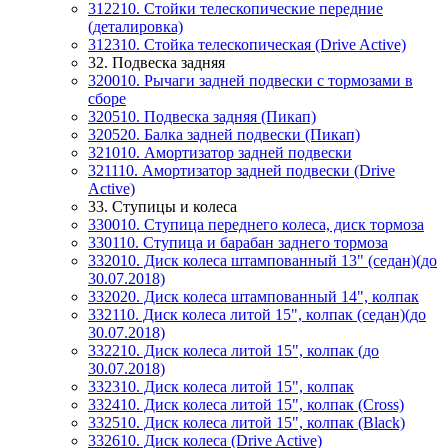
312210. Стойки телескопические передние
(деталировка)
312310. Стойка телескопическая (Drive Active)
32. Подвеска задняя
320010. Рычаги задней подвески с тормозами в
сборе
320510. Подвеска задняя (Пикап)
320520. Балка задней подвески (Пикап)
321010. Амортизатор задней подвески
321110. Амортизатор задней подвески (Drive
Active)
33. Ступицы и колеса
330010. Ступица переднего колеса, диск тормоза
330110. Ступица и барабан заднего тормоза
332010. Диск колеса штампованный 13" (седан)(до
30.07.2018)
332020. Диск колеса штампованный 14", колпак
332110. Диск колеса литой 15", колпак (седан)(до
30.07.2018)
332210. Диск колеса литой 15", колпак (до
30.07.2018)
332310. Диск колеса литой 15", колпак
332410. Диск колеса литой 15", колпак (Cross)
332510. Диск колеса литой 15", колпак (Вlack)
332610. Диск колеса (Drive Active)