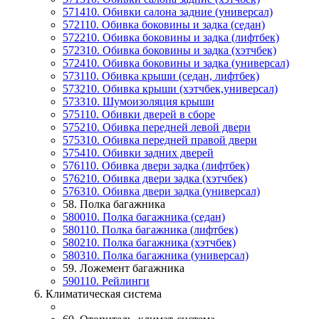
571410. Обивки салона задние (универсал)
572110. Обивка боковины и задка (седан)
572210. Обивка боковины и задка (лифтбек)
572310. Обивка боковины и задка (хэтчбек)
572410. Обивка боковины и задка (универсал)
573110. Обивка крыши (седан, лифтбек)
573210. Обивка крыши (хэтчбек,универсал)
573310. Шумоизоляция крыши
575110. Обивки дверей в сборе
575210. Обивка передней левой двери
575310. Обивка передней правой двери
575410. Обивки задних дверей
576110. Обивка двери задка (лифтбек)
576210. Обивка двери задка (хэтчбек)
576310. Обивка двери задка (универсал)
58. Полка багажника
580010. Полка багажника (седан)
580110. Полка багажника (лифтбек)
580210. Полка багажника (хэтчбек)
580310. Полка багажника (универсал)
59. Ложемент багажника
590110. Рейлинги
6. Климатическая система