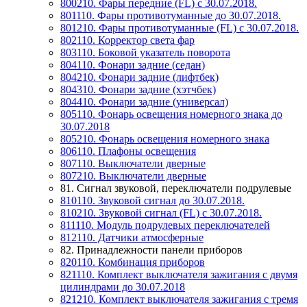
800210. Фары передние (FL) с 30.07.2018.
801110. Фары противотуманные до 30.07.2018.
801210. Фары противотуманные (FL) с 30.07.2018.
802110. Корректор света фар
803110. Боковой указатель поворота
804110. Фонари задние (седан)
804210. Фонари задние (лифтбек)
804310. Фонари задние (хэтчбек)
804410. Фонари задние (универсал)
805110. Фонарь освещения номерного знака до
30.07.2018
805210. Фонарь освещения номерного знака
806110. Плафоны освещения
807110. Выключатели дверные
807210. Выключатели дверные
81. Сигнал звуковой, переключатели подрулевые
810110. Звуковой сигнал до 30.07.2018.
810210. Звуковой сигнал (FL) с 30.07.2018.
811110. Модуль подрулевых переключателей
812110. Датчики атмосферные
82. Принадлежности панели приборов
820110. Комбинация приборов
821110. Комплект выключателя зажигания с двумя
цилиндрами до 30.07.2018
821210. Комплект выключателя зажигания с тремя