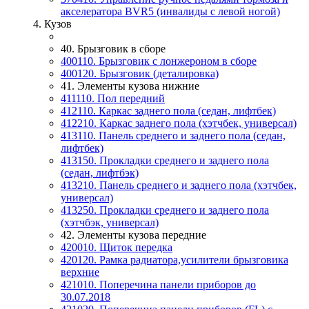
акселератора BVR5 (инвалиды с левой ногой)
4. Кузов
40. Брызговик в сборе
400110. Брызговик с лонжероном в сборе
400120. Брызговик (деталировка)
41. Элементы кузова нижние
411110. Пол передний
412110. Каркас заднего пола (седан, лифтбек)
412210. Каркас заднего пола (хэтчбек, универсал)
413110. Панель среднего и заднего пола (седан,
лифтбек)
413150. Прокладки среднего и заднего пола
(седан, лифтбэк)
413210. Панель среднего и заднего пола (хэтчбек,
универсал)
413250. Прокладки среднего и заднего пола
(хэтчбэк, универсал)
42. Элементы кузова передние
420010. Щиток передка
420120. Рамка радиатора,усилители брызговика
верхние
421010. Поперечина панели приборов до
30.07.2018