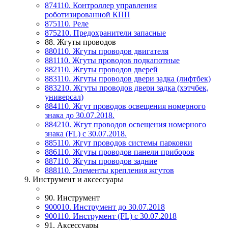
874110. Контроллер управления
роботизированной КПП
875110. Реле
875210. Предохранители запасные
88. Жгуты проводов
880110. Жгуты проводов двигателя
881110. Жгуты проводов подкапотные
882110. Жгуты проводов дверей
883110. Жгуты проводов двери задка (лифтбек)
883210. Жгуты проводов двери задка (хэтчбек,
универсал)
884110. Жгут проводов освещения номерного
знака до 30.07.2018.
884210. Жгут проводов освещения номерного
знака (FL) с 30.07.2018.
885110. Жгут проводов системы парковки
886110. Жгуты проводов панели приборов
887110. Жгуты проводов задние
888110. Элементы крепления жгутов
9. Инструмент и аксессуары
90. Инструмент
900010. Инструмент до 30.07.2018
900110. Инструмент (FL) c 30.07.2018
91. Аксессуары