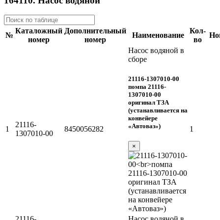
164110. Насос водяной
Каталожный
Дополнительный
Кол-
№
Наименование
Но
номер
номер
во
Насос водяной в
сборе
21116-1307010-00
помпа 21116-
1307010-00
оригинал ТЗА
(устанавливается на
конвейере
21116-
«Автоваз»)
1
8450056282
1
1307010-00
×
21116-
Насос водяной в