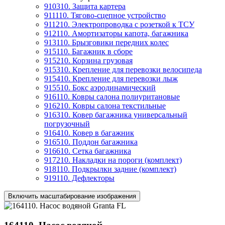
910310. Защита картера
911110. Тягово-сцепное устройство
911210. Электропроводка с розеткой к ТСУ
912110. Амортизаторы капота, багажника
913110. Брызговики передних колес
915110. Багажник в сборе
915210. Корзина грузовая
915310. Крепление для перевозки велосипеда
915410. Крепление для перевозки лыж
915510. Бокс аэродинамический
916110. Ковры салона полиуритановые
916210. Ковры салона текстильные
916310. Ковер багажника универсальный
погрузочный
916410. Ковер в багажник
916510. Поддон багажника
916610. Сетка багажника
917210. Накладки на пороги (комплект)
918110. Подкрылки задние (комплект)
919110. Дефлекторы
Включить масштабирование изображения