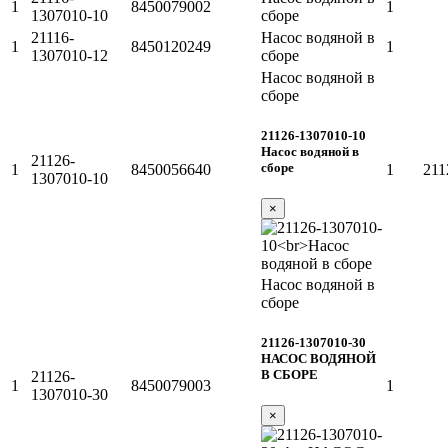
1
8450079002
1
1307010-10
сборе
21116-
Насос водяной в
1
8450120249
1
1307010-12
сборе
Насос водяной в
сборе
21126-1307010-10
Насос водяной в
21126-
сборе
1
8450056640
1
211
1307010-10
×
Насос водяной в
сборе
21126-1307010-30
НАСОС ВОДЯНОЙ
В СБОРЕ
21126-
1
8450079003
1
1307010-30
×