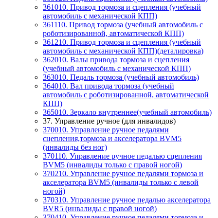
361010. Привод тормоза и сцепления (учебный
автомобиль с механической КПП)
361110. Привод тормоза (учебный автомобиль с
роботизированной, автоматической КПП)
361210. Привод тормоза и сцепления (учебный
автомобиль с механической КПП)(деталировка)
362010. Валы привода тормоза и сцепления
(учебный автомобиль с механической КПП)
363010. Педаль тормоза (учебный автомобиль)
364010. Вал привода тормоза (учебный
автомобиль с роботизированной, автоматической
КПП)
365010. Зеркало внутреннее(учебный автомобиль)
37. Управление ручное (для инвалидов)
370010. Управление ручное педалями
сцепления,тормоза и акселератора BVM5
(инвалиды без ног)
370110. Управление ручное педалью сцепления
BVM5 (инвалиды только с правой ногой)
370210. Управление ручное педалями тормоза и
акселератора BVM5 (инвалиды только с левой
ногой)
370310. Управление ручное педалью акселератора
BVR5 (инвалиды с правой ногой)
370410. Управление ручное педалями тормоза и