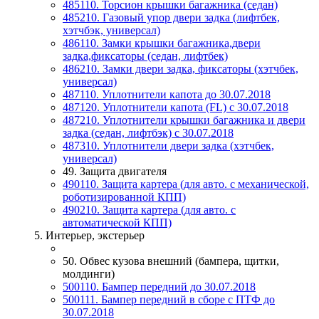
485110. Торсион крышки багажника (седан)
485210. Газовый упор двери задка (лифтбек,
хэтчбэк, универсал)
486110. Замки крышки багажника,двери
задка,фиксаторы (седан, лифтбек)
486210. Замки двери задка, фиксаторы (хэтчбек,
универсал)
487110. Уплотнители капота до 30.07.2018
487120. Уплотнители капота (FL) с 30.07.2018
487210. Уплотнители крышки багажника и двери
задка (седан, лифтбэк) с 30.07.2018
487310. Уплотнители двери задка (хэтчбек,
универсал)
49. Защита двигателя
490110. Защита картера (для авто. с механической,
роботизированной КПП)
490210. Защита картера (для авто. с
автоматической КПП)
5. Интерьер, экстерьер
50. Обвес кузова внешний (бампера, щитки,
молдинги)
500110. Бампер передний до 30.07.2018
500111. Бампер передний в сборе с ПТФ до
30.07.2018