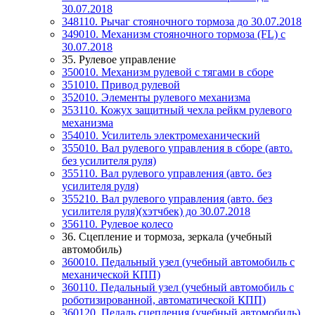
30.07.2018
348110. Рычаг стояночного тормоза до 30.07.2018
349010. Механизм стояночного тормоза (FL) c
30.07.2018
35. Рулевое управление
350010. Механизм рулевой с тягами в сборе
351010. Привод рулевой
352010. Элементы рулевого механизма
353110. Кожух защитный чехла рейкм рулевого
механизма
354010. Усилитель электромеханический
355010. Вал рулевого управления в сборе (авто.
без усилителя руля)
355110. Вал рулевого управления (авто. без
усилителя руля)
355210. Вал рулевого управления (авто. без
усилителя руля)(хэтчбек) до 30.07.2018
356110. Рулевое колесо
36. Сцепление и тормоза, зеркала (учебный
автомобиль)
360010. Педальный узел (учебный автомобиль с
механической КПП)
360110. Педальный узел (учебный автомобиль с
роботизированной, автоматической КПП)
360120. Педаль сцепления (учебный автомобиль)