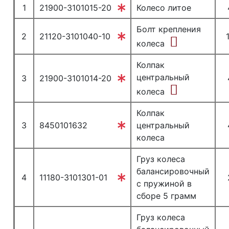
1
21900-3101015-20
Колесо литое
Болт крепления
2
21120-3101040-10
колеса
Колпак
центральный
3
21900-3101014-20
колеса
Колпак
3
8450101632
центральный
колеса
Груз колеса
балансировочный
4
11180-3101301-01
с пружиной в
сборе 5 грамм
Груз колеса