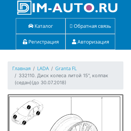
Каталог
Обратная связь
Регистрация
Авторизация
Главная
LADA
Granta FL
332110. Диск колеса литой 15", колпак
(седан)(до 30.07.2018)