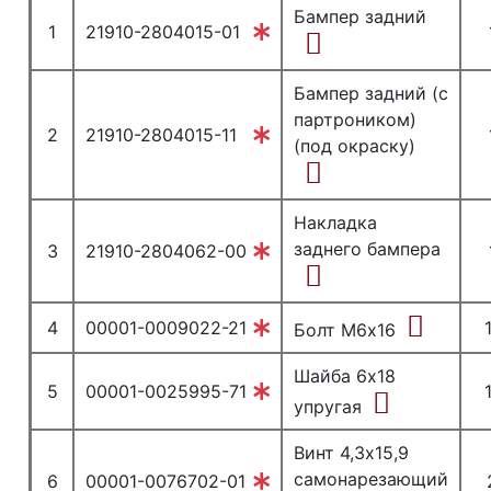
Бампер задний
1
21910-2804015-01
Бампер задний (с
партроником)
2
21910-2804015-11
(под окраску)
Накладка
заднего бампера
3
21910-2804062-00
4
00001-0009022-21
Болт М6х16
Шайба 6х18
5
00001-0025995-71
упругая
Винт 4,3х15,9
самонарезающий
6
00001-0076702-01