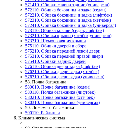
571410. Обивки салона задние (универсал)
572110. Обивка боковины и задка (седан)
572210. Обивка боковины и задка (лифтбек)
572310. Обивка боковины и задка (хэтчбек)
572410. Обивка боковины и задка (универсал)
573110. Обивка крыши (седан, лифтбек)
573210. Обивка крыши (хэтчбек,универсал)
573310. Шумоизоляция крыши
575110. Обивки дверей в сборе
575210. Обивка передней левой двери
575310. Обивка передней правой двери
575410. Обивки задних дверей
576110. Обивка двери задка (лифтбек)
576210. Обивка двери задка (хэтчбек)
576310. Обивка двери задка (универсал)
58. Полка багажника
580010. Полка багажника (седан)
580110. Полка багажника (лифтбек)
580210. Полка багажника (хэтчбек)
580310. Полка багажника (универсал)
59. Ложемент багажника
590110. Рейлинги
6. Климатическая система