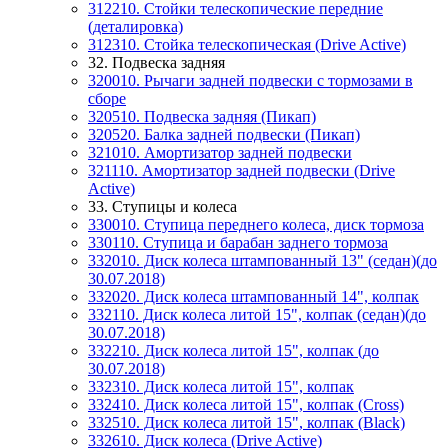
312210. Стойки телескопические передние
(деталировка)
312310. Стойка телескопическая (Drive Active)
32. Подвеска задняя
320010. Рычаги задней подвески с тормозами в
сборе
320510. Подвеска задняя (Пикап)
320520. Балка задней подвески (Пикап)
321010. Амортизатор задней подвески
321110. Амортизатор задней подвески (Drive
Active)
33. Ступицы и колеса
330010. Ступица переднего колеса, диск тормоза
330110. Ступица и барабан заднего тормоза
332010. Диск колеса штампованный 13" (седан)(до
30.07.2018)
332020. Диск колеса штампованный 14", колпак
332110. Диск колеса литой 15", колпак (седан)(до
30.07.2018)
332210. Диск колеса литой 15", колпак (до
30.07.2018)
332310. Диск колеса литой 15", колпак
332410. Диск колеса литой 15", колпак (Cross)
332510. Диск колеса литой 15", колпак (Вlack)
332610. Диск колеса (Drive Active)