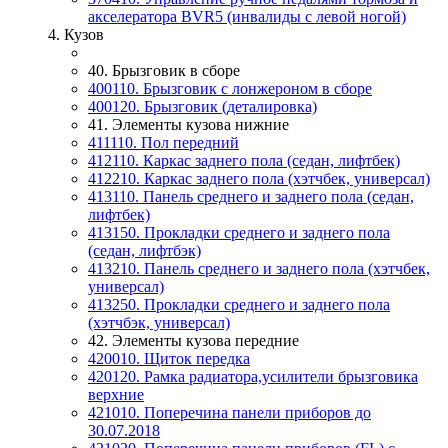
акселератора BVR5 (инвалиды с левой ногой)
4. Кузов
40. Брызговик в сборе
400110. Брызговик с лонжероном в сборе
400120. Брызговик (деталировка)
41. Элементы кузова нижние
411110. Пол передний
412110. Каркас заднего пола (седан, лифтбек)
412210. Каркас заднего пола (хэтчбек, универсал)
413110. Панель среднего и заднего пола (седан,
лифтбек)
413150. Прокладки среднего и заднего пола
(седан, лифтбэк)
413210. Панель среднего и заднего пола (хэтчбек,
универсал)
413250. Прокладки среднего и заднего пола
(хэтчбэк, универсал)
42. Элементы кузова передние
420010. Щиток передка
420120. Рамка радиатора,усилители брызговика
верхние
421010. Поперечина панели приборов до
30.07.2018