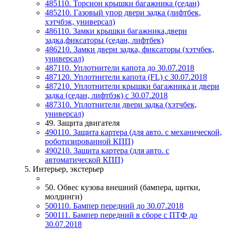
485110. Торсион крышки багажника (седан)
485210. Газовый упор двери задка (лифтбек,
хэтчбэк, универсал)
486110. Замки крышки багажника,двери
задка,фиксаторы (седан, лифтбек)
486210. Замки двери задка, фиксаторы (хэтчбек,
универсал)
487110. Уплотнители капота до 30.07.2018
487120. Уплотнители капота (FL) с 30.07.2018
487210. Уплотнители крышки багажника и двери
задка (седан, лифтбэк) с 30.07.2018
487310. Уплотнители двери задка (хэтчбек,
универсал)
49. Защита двигателя
490110. Защита картера (для авто. с механической,
роботизированной КПП)
490210. Защита картера (для авто. с
автоматической КПП)
5. Интерьер, экстерьер
50. Обвес кузова внешний (бампера, щитки,
молдинги)
500110. Бампер передний до 30.07.2018
500111. Бампер передний в сборе с ПТФ до
30.07.2018