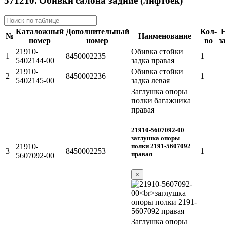
571210. Обивки салона задние (лифтбек)
Каталожный
Дополнительный
Кол-
№
Наименование
номер
номер
во
з
21910-
Обивка стойки
1
8450002235
1
5402144-00
задка правая
21910-
Обивка стойки
2
8450002236
1
5402145-00
задка левая
Заглушка опоры
полки багажника
правая
21910-5607092-00
заглушка опоры
полки 2191-5607092
21910-
3
8450002253
1
правая
5607092-00
×
Заглушка опоры