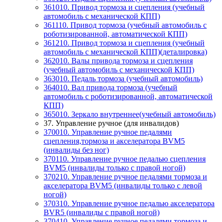
361010. Привод тормоза и сцепления (учебный
автомобиль с механической КПП)
361110. Привод тормоза (учебный автомобиль с
роботизированной, автоматической КПП)
361210. Привод тормоза и сцепления (учебный
автомобиль с механической КПП)(деталировка)
362010. Валы привода тормоза и сцепления
(учебный автомобиль с механической КПП)
363010. Педаль тормоза (учебный автомобиль)
364010. Вал привода тормоза (учебный
автомобиль с роботизированной, автоматической
КПП)
365010. Зеркало внутреннее(учебный автомобиль)
37. Управление ручное (для инвалидов)
370010. Управление ручное педалями
сцепления,тормоза и акселератора BVM5
(инвалиды без ног)
370110. Управление ручное педалью сцепления
BVM5 (инвалиды только с правой ногой)
370210. Управление ручное педалями тормоза и
акселератора BVM5 (инвалиды только с левой
ногой)
370310. Управление ручное педалью акселератора
BVR5 (инвалиды с правой ногой)
370410. Управление ручное педалями тормоза и