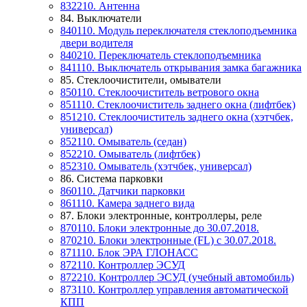
832210. Антенна
84. Выключатели
840110. Модуль переключателя стеклоподъемника
двери водителя
840210. Переключатель стеклоподъемника
841110. Выключатель открывания замка багажника
85. Стеклоочистители, омыватели
850110. Стеклоочиститель ветрового окна
851110. Стеклоочиститель заднего окна (лифтбек)
851210. Стеклоочиститель заднего окна (хэтчбек,
универсал)
852110. Омыватель (седан)
852210. Омыватель (лифтбек)
852310. Омыватель (хэтчбек, универсал)
86. Система парковки
860110. Датчики парковки
861110. Камера заднего вида
87. Блоки электронные, контроллеры, реле
870110. Блоки электронные до 30.07.2018.
870210. Блоки электронные (FL) с 30.07.2018.
871110. Блок ЭРА ГЛОНАСС
872110. Контроллер ЭСУД
872210. Контроллер ЭСУД (учебный автомобиль)
873110. Контроллер управления автоматической
КПП