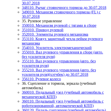
30.07.2018
348110. Рычаг стояночного тормоза до 30.07.2018
349010. Механизм стояночного тормоза (FL) c
30.07.2018
35. Рулевое управление
350010. Механизм рулевой с тягами в сборе
351010. Привод рулевой
352010. Элементы рулевого механизма
353110. Кожух защитный чехла рейкм рулевого
механизма
354010. Усилитель электромеханический
355010. Вал рулевого управления в сборе (авто.
без усилителя руля)
355110. Вал рулевого управления (авто. без
усилителя руля)
355210. Вал рулевого управления (авто. без
усилителя руля)(хэтчбек) до 30.07.2018
356110. Рулевое колесо
36. Сцепление и тормоза, зеркала (учебный
автомобиль)
360010. Педальный узел (учебный автомобиль с
механической КПП)
360110. Педальный узел (учебный автомобиль с
роботизированной, автоматической КПП)
360120. Педаль сцепления (учебный автомобиль)