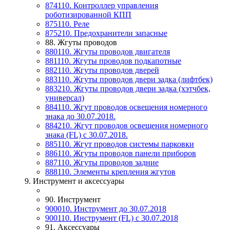
874110. Контроллер управления
роботизированной КПП
875110. Реле
875210. Предохранители запасные
88. Жгуты проводов
880110. Жгуты проводов двигателя
881110. Жгуты проводов подкапотные
882110. Жгуты проводов дверей
883110. Жгуты проводов двери задка (лифтбек)
883210. Жгуты проводов двери задка (хэтчбек,
универсал)
884110. Жгут проводов освещения номерного
знака до 30.07.2018.
884210. Жгут проводов освещения номерного
знака (FL) с 30.07.2018.
885110. Жгут проводов системы парковки
886110. Жгуты проводов панели приборов
887110. Жгуты проводов задние
888110. Элементы крепления жгутов
9. Инструмент и аксессуары
90. Инструмент
900010. Инструмент до 30.07.2018
900110. Инструмент (FL) c 30.07.2018
91. Аксессуары