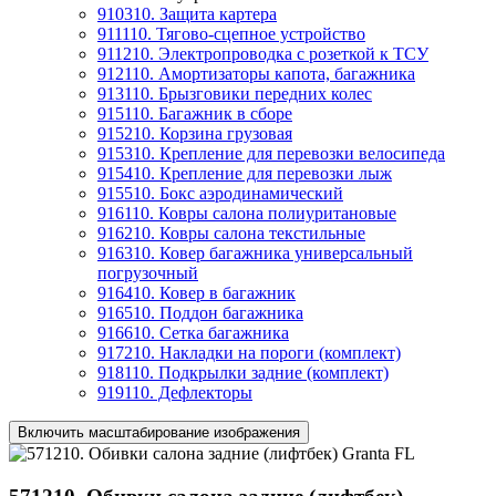
910310. Защита картера
911110. Тягово-сцепное устройство
911210. Электропроводка с розеткой к ТСУ
912110. Амортизаторы капота, багажника
913110. Брызговики передних колес
915110. Багажник в сборе
915210. Корзина грузовая
915310. Крепление для перевозки велосипеда
915410. Крепление для перевозки лыж
915510. Бокс аэродинамический
916110. Ковры салона полиуритановые
916210. Ковры салона текстильные
916310. Ковер багажника универсальный
погрузочный
916410. Ковер в багажник
916510. Поддон багажника
916610. Сетка багажника
917210. Накладки на пороги (комплект)
918110. Подкрылки задние (комплект)
919110. Дефлекторы
Включить масштабирование изображения