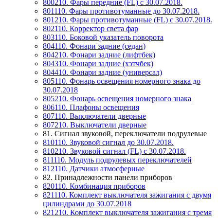
800210. Фары передние (FL) с 30.07.2018.
801110. Фары противотуманные до 30.07.2018.
801210. Фары противотуманные (FL) с 30.07.2018.
802110. Корректор света фар
803110. Боковой указатель поворота
804110. Фонари задние (седан)
804210. Фонари задние (лифтбек)
804310. Фонари задние (хэтчбек)
804410. Фонари задние (универсал)
805110. Фонарь освещения номерного знака до
30.07.2018
805210. Фонарь освещения номерного знака
806110. Плафоны освещения
807110. Выключатели дверные
807210. Выключатели дверные
81. Сигнал звуковой, переключатели подрулевые
810110. Звуковой сигнал до 30.07.2018.
810210. Звуковой сигнал (FL) с 30.07.2018.
811110. Модуль подрулевых переключателей
812110. Датчики атмосферные
82. Принадлежности панели приборов
820110. Комбинация приборов
821110. Комплект выключателя зажигания с двумя
цилиндрами до 30.07.2018
821210. Комплект выключателя зажигания с тремя