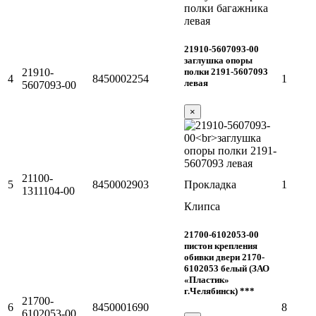
полки багажника
левая
21910-5607093-00
заглушка опоры
полки 2191-5607093
21910-
4
8450002254
1
левая
5607093-00
×
21100-
5
8450002903
Прокладка
1
1311104-00
Клипса
21700-6102053-00
пистон крепления
обивки двери 2170-
6102053 белый (ЗАО
«Пластик»
г.Челябинск) ***
21700-
6
8450001690
8
6102053-00