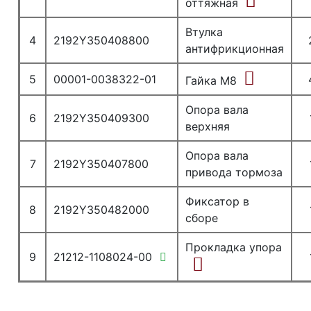
оттяжная
Втулка
4
2192Y350408800
антифрикционная
5
00001-0038322-01
Гайка М8
Опора вала
6
2192Y350409300
верхняя
Опора вала
7
2192Y350407800
привода тормоза
Фиксатор в
8
2192Y350482000
сборе
Прокладка упора
9
21212-1108024-00