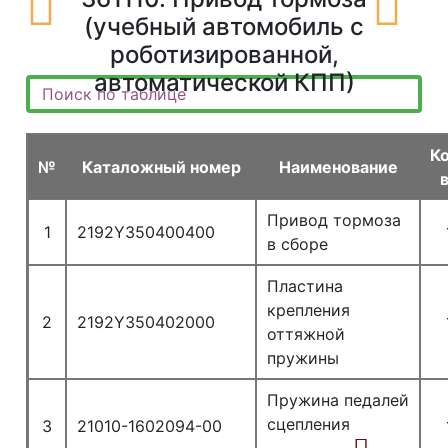
(учебный автомобиль с
роботизированной,
автоматической КПП)
К
№
Каталожный номер
Наименование
Привод тормоза
1
2192Y350400400
в сборе
Пластина
крепления
2
2192Y350402000
оттяжной
пружины
Пружина педалей
сцепления
3
21010-1602094-00