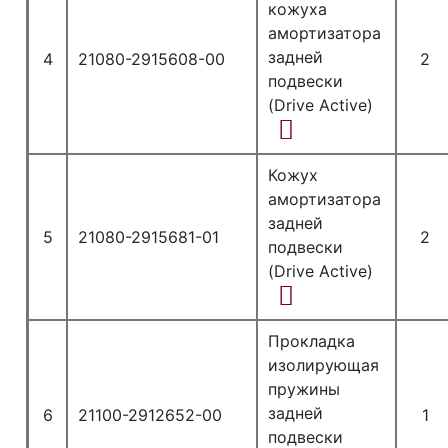
кожуха
амортизатора
задней
4
21080-2915608-00
2
подвески
(Drive Active)
Кожух
амортизатора
задней
5
21080-2915681-01
2
подвески
(Drive Active)
Прокладка
изолирующая
пружины
задней
6
21100-2912652-00
1
подвески