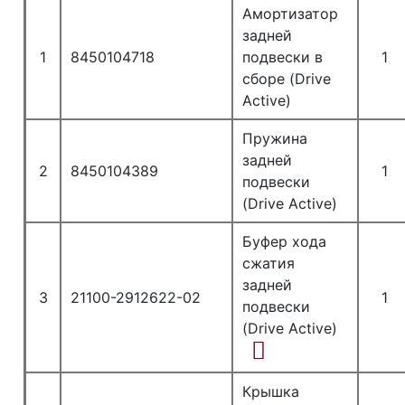
Амортизатор
задней
1
8450104718
подвески в
1
сборе (Drive
Active)
Пружина
задней
2
8450104389
1
подвески
(Drive Active)
Буфер хода
сжатия
задней
3
21100-2912622-02
1
подвески
(Drive Active)
Крышка