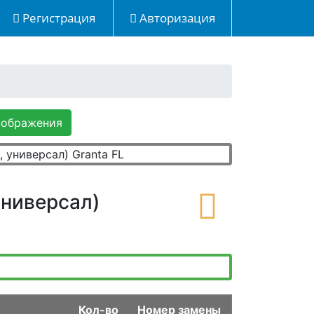
Регистрация
Авторизация
зображения
универсал)
Кол-во
Номер замены