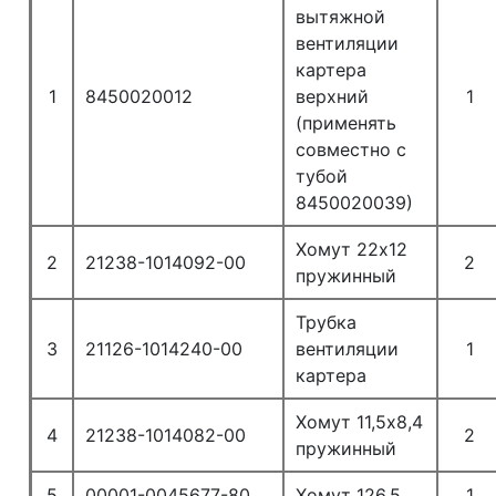
вытяжной
вентиляции
картера
1
8450020012
верхний
1
(применять
совместно с
тубой
8450020039)
Хомут 22х12
2
21238-1014092-00
2
пружинный
Трубка
3
21126-1014240-00
вентиляции
1
картера
Хомут 11,5х8,4
4
21238-1014082-00
2
пружинный
5
00001-0045677-80
Хомут 126.5
1