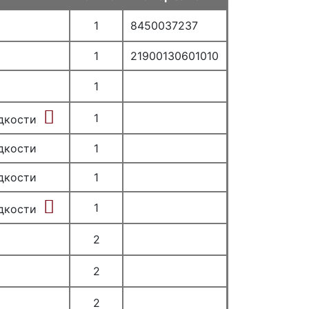
1
8450037237
1
21900130601010
1
1
дкости
дкости
1
дкости
1
1
дкости
2
2
2