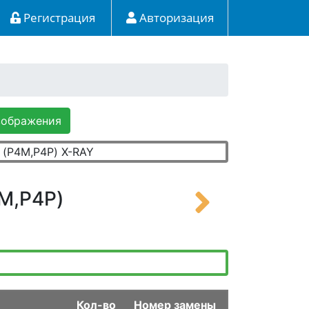
Регистрация
Авторизация
зображения
4M,P4P)
Кол-во
Номер замены