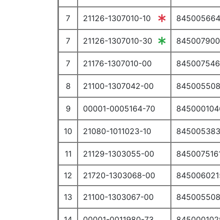
115110. Головка блока цилиндров (H4M)
7
21126-1307010-10
84500566
115120. Комплект прокладок головки цилиндров (H4M)
115210. Головка блока цилиндов в сборе (Р4М)
7
21126-1307010-30
84500790
115220. Головка блока цилиндров (Р4М)(деталировка)
7
21176-1307010-00
84500754
115310. Головка блока цилиндов в сборе (Р4Р)
115320. Головка блока цилиндов (Р4Р)(деталировка)
8
21100-1307042-00
84500550
116110. Крышки головки блока цилиндров (H4M)
9
00001-0005164-70
845000104
116210. Крышка головки блока цилиндров (P4M,P4P)
116310. Крышки ГРМ (P4M,P4P)
10
21080-1011023-10
84500538
117110. Привод ГРМ (H4M)
11
117310. Привод ГРМ (Р4М)
21129-1303055-00
845007516
117410. Привод ГРМ (Р4Р)
12
21720-1303068-00
845006021
118110. Распредвалы, клапаны (H4M)
13
21100-1303067-00
84500550
118210. Распредвалы, клапаны (Р4М)
118310. Распредвалы, клапаны (Р4Р)
14
00001-0011980-73
845000102