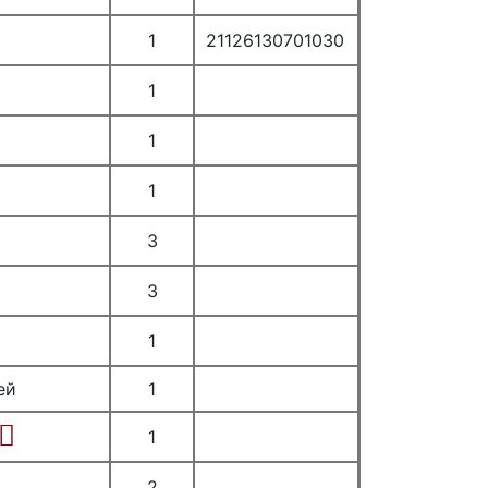
1
21126130701030
1
1
1
3
3
1
ей
1
1
2