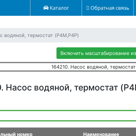
Каталог
Обратная связь
ос водяной, термостат (P4M,P4P)
Включить масштабирование и
. Насос водяной, термостат (P
льный номер
Наименование