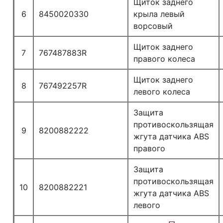
Щиток заднего
6
8450020330
крыла левый
ворсовый
Щиток заднего
7
767487883R
правого колеса
Щиток заднего
8
767492257R
левого колеса
Защита
противоскользящая
9
8200882222
жгута датчика ABS
правого
Защита
противоскользящая
10
8200882221
жгута датчика ABS
левого