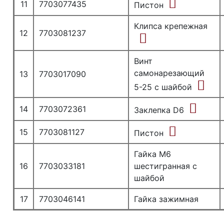
11
7703077435
Пистон
Клипса крепежная
12
7703081237
Винт
самонарезающий
13
7703017090
5-25 с шайбой
14
7703072361
Заклепка D6
15
7703081127
Пистон
Гайка М6
16
7703033181
шестигранная с
шайбой
17
7703046141
Гайка зажимная