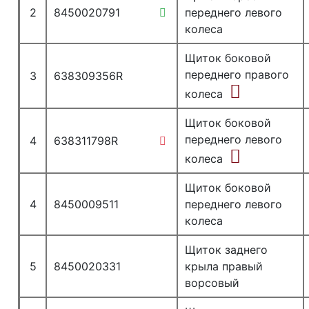
2
8450020791
переднего левого
колеса
Щиток боковой
переднего правого
3
638309356R
колеса
Щиток боковой
переднего левого
4
638311798R
колеса
Щиток боковой
4
8450009511
переднего левого
колеса
Щиток заднего
5
8450020331
крыла правый
ворсовый