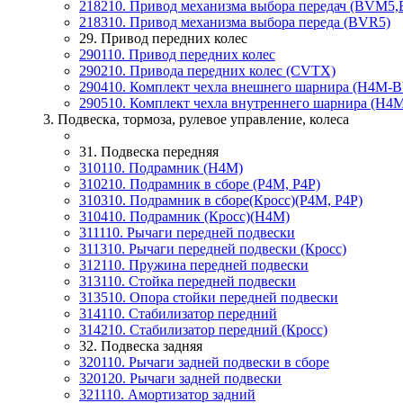
218210. Привод механизма выбора передач (BVM5,
218310. Привод механизма выбора переда (BVR5)
29. Привод передних колес
290110. Привод передних колес
290210. Привода передних колес (CVTX)
290410. Комплект чехла внешнего шарнира (H4M-
290510. Комплект чехла внутреннего шарнира (H
3. Подвеска, тормоза, рулевое управление, колеса
31. Подвеска передняя
310110. Подрамник (H4M)
310210. Подрамник в сборе (P4M, P4P)
310310. Подрамник в сборе(Кросс)(P4M, P4P)
310410. Подрамник (Кросс)(H4M)
311110. Рычаги передней подвески
311310. Рычаги передней подвески (Кросс)
312110. Пружина передней подвески
313110. Стойка передней подвески
313510. Опора стойки передней подвески
314110. Стабилизатор передний
314210. Стабилизатор передний (Кросс)
32. Подвеска задняя
320110. Рычаги задней подвески в сборе
320120. Рычаги задней подвески
321110. Амортизатор задний