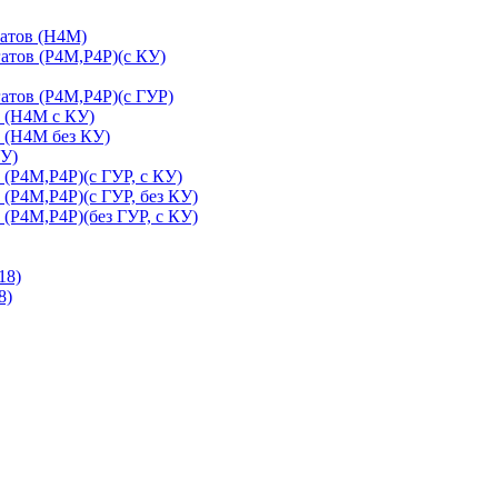
гатов (H4M)
атов (P4M,P4P)(с КУ)
атов (P4M,P4P)(с ГУР)
в (H4M с КУ)
в (Н4М без КУ)
КУ)
 (P4M,P4P)(с ГУР, с КУ)
 (P4M,P4P)(с ГУР, без КУ)
 (P4M,P4P)(без ГУР, с КУ)
18)
8)