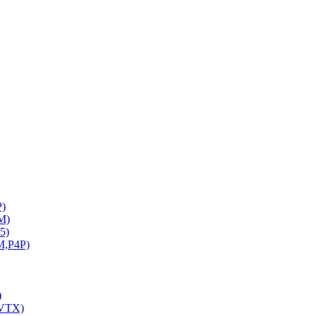
P)
M)
5)
M,P4P)
)
CVTX)