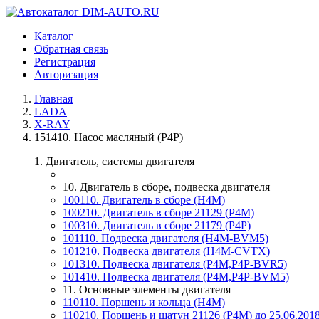
Каталог
Обратная связь
Регистрация
Авторизация
Главная
LADA
X-RAY
151410. Насос масляный (Р4Р)
1. Двигатель, системы двигателя
10. Двигатель в сборе, подвеска двигателя
100110. Двигатель в сборе (H4M)
100210. Двигатель в сборе 21129 (P4M)
100310. Двигатель в сборе 21179 (P4P)
101110. Подвеска двигателя (H4M-BVM5)
101210. Подвеска двигателя (H4M-CVTX)
101310. Подвеска двигателя (P4M,P4P-BVR5)
101410. Подвеска двигателя (P4M,P4P-BVM5)
11. Основные элементы двигателя
110110. Поршень и кольца (H4M)
110210. Поршень и шатун 21126 (Р4М) до 25.06.201