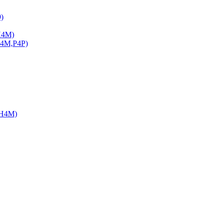
)
H4M)
P4M,P4P)
(Н4М)