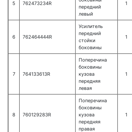
5
762473234R
1
передний
левый
Усилитель
передний
6
762464444R
1
стойки
боковины
Поперечина
боковины
7
764133613R
кузова
1
передняя
левая
Поперечина
боковины
8
760129283R
кузова
1
передняя
правая