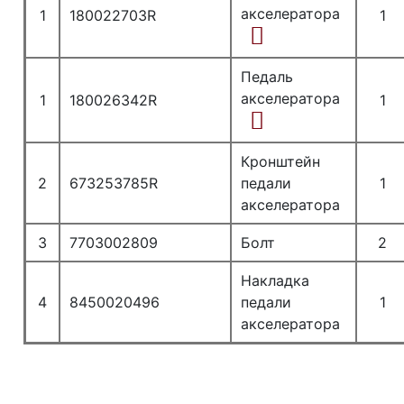
акселератора
1
180022703R
1
Педаль
акселератора
1
180026342R
1
Кронштейн
2
673253785R
педали
1
акселератора
3
7703002809
Болт
2
Накладка
4
8450020496
педали
1
акселератора